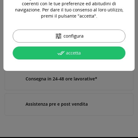
Disponibile

coerenti con le tue preferenze ed abitudini di
navigazione. Per dare il tuo consenso al loro utilizzo,
premi il pulsante "accetta".
Acquista 119,00 € (iva incl.) di prodotti per ottenere la
spedizione gratuita!
tune
configura
done_all
accetta
Paga online, alla consegna o in comode rate
Consegna in 24-48 ore lavorative*
Assistenza pre e post vendita