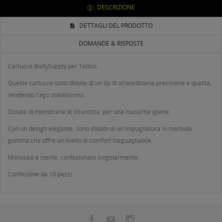
DESCRIZIONE
DETTAGLI DEL PRODOTTO
DOMANDE & RISPOSTE
Cartucce BodySupply per Tattoo.
Queste cartucce sono dotate di un tip di straordinaria precisione e qualità,
rendendo l'ago stabilissimo.
Dotate di membrana di sicurezza, per una massima igiene.
Con un design elegante, sono dotate di un'impugnatura in morbida
gomma che offre un livello di comfort ineguagliabile.
Monouso e sterile, confezionato singolarmente.
Confezione da 10 pezzi.