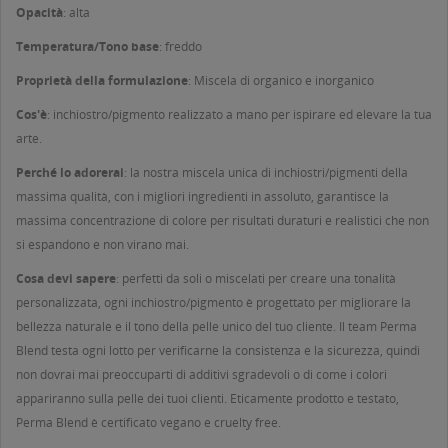
Opacità
: alta
Temperatura/Tono base
: freddo
Proprietà della formulazione
: Miscela di organico e inorganico
Cos'è
: inchiostro/pigmento realizzato a mano per ispirare ed elevare la tua
arte.
Perché lo adorerai
: la nostra miscela unica di inchiostri/pigmenti della
massima qualità, con i migliori ingredienti in assoluto, garantisce la
massima concentrazione di colore per risultati duraturi e realistici che non
si espandono e non virano mai.
Cosa devi sapere
: perfetti da soli o miscelati per creare una tonalità
personalizzata, ogni inchiostro/pigmento è progettato per migliorare la
bellezza naturale e il tono della pelle unico del tuo cliente. Il team Perma
Blend testa ogni lotto per verificarne la consistenza e la sicurezza, quindi
non dovrai mai preoccuparti di additivi sgradevoli o di come i colori
appariranno sulla pelle dei tuoi clienti. Eticamente prodotto e testato,
Perma Blend è certificato vegano e cruelty free.