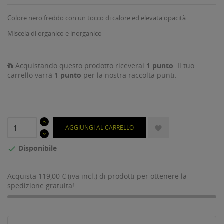
Colore nero freddo con un tocco di calore ed elevata opacità
Miscela di organico e inorganico
Acquistando questo prodotto riceverai
1
punto
. Il tuo
carrello varrà
1
punto
per la nostra raccolta punti.
AGGIUNGI AL CARRELLO

Disponibile

Acquista 119,00 € (iva incl.) di prodotti per ottenere la
spedizione gratuita!