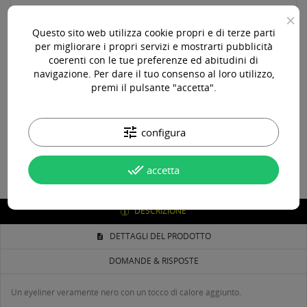
Paga online, alla consegna o in comode rate
×
Questo sito web utilizza cookie propri e di terze parti
per migliorare i propri servizi e mostrarti pubblicità
coerenti con le tue preferenze ed abitudini di
Consegna in 24-48 ore lavorative*
navigazione. Per dare il tuo consenso al loro utilizzo,
premi il pulsante "accetta".
Assistenza pre e post vendita
tune
configura
done_all
accetta
DESCRIZIONE
DETTAGLI DEL PRODOTTO
DOMANDE & RISPOSTE
Un eyeliner veramente nero con un tocco di calore aggiunto.