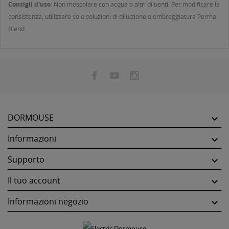
Consigli d'uso
: Non mescolare con acqua o altri diluenti. Per modificare la
consistenza, utilizzare solo soluzioni di diluizione o ombreggiatura Perma
Blend.
DORMOUSE

Informazioni

Supporto

Il tuo account

Informazioni negozio
