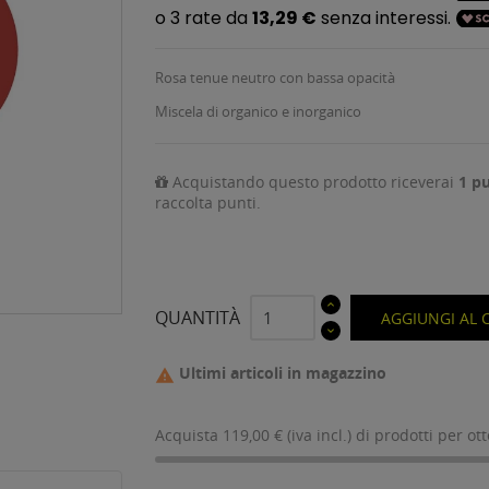
Rosa tenue neutro con bassa opacità
Miscela di organico e inorganico
Acquistando questo prodotto riceverai
1
pu
raccolta punti.
QUANTITÀ
AGGIUNGI AL 
Ultimi articoli in magazzino

Acquista 119,00 € (iva incl.) di prodotti per ot