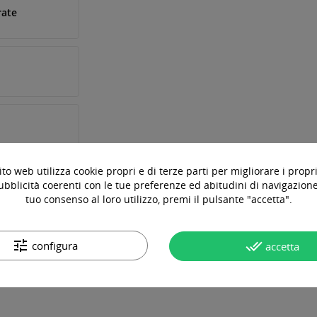
rate
to web utilizza cookie propri e di terze parti per migliorare i propri
ubblicità coerenti con le tue preferenze ed abitudini di navigazione.
tuo consenso al loro utilizzo, premi il pulsante "accetta".
OTTO
DOMANDE & RISPOSTE
tune
done_all
configura
accetta
simile a Vivid Koral ma con maggiore profondità di colore.