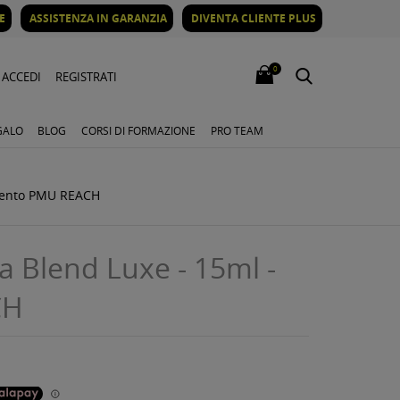
E
ASSISTENZA IN GARANZIA
DIVENTA CLIENTE PLUS
0
ACCEDI
REGISTRATI
GALO
BLOG
CORSI DI FORMAZIONE
PRO TEAM
mento PMU REACH
 Blend Luxe - 15ml -
CH