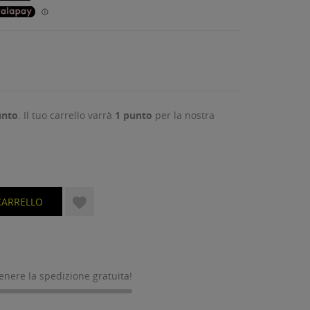
nto
. Il tuo carrello varrà
1
punto
per la nostra

CARRELLO
tenere la spedizione gratuita!