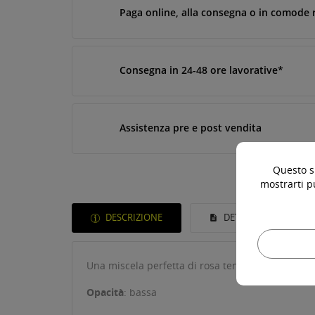
Paga online, alla consegna o in comode 
Consegna in 24-48 ore lavorative*
Assistenza pre e post vendita
Questo si
mostrarti p
DESCRIZIONE
DETTAGLI DEL PROD
Una miscela perfetta di rosa tenue e arancione, 
Opacità
: bassa