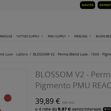
NOVITÀ
OFFERT
ORMOUSE
TATTOO SUPPLY
PMU SUPPLY
PIERCING
BUONI RE
nd Luxe - Labbra
BLOSSOM V2 - Perma Blend Luxe - 15ml - Pig
BLOSSOM V2 - Perma
Pigmento PMU REA
39,89 €
IVA Incl.