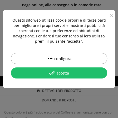
Paga online, alla consegna o in comode rate
×
Questo sito web utilizza cookie propri e di terze parti
per migliorare i propri servizi e mostrarti pubblicità
Consegna in 24-48 ore lavorative*
coerenti con le tue preferenze ed abitudini di
navigazione. Per dare il tuo consenso al loro utilizzo,
premi il pulsante "accetta".
Assistenza pre e post vendita
tune
configura
done_all
accetta
DESCRIZIONE
DETTAGLI DEL PRODOTTO
DOMANDE & RISPOSTE
Questo colore è più freddo e scuro del Coffee e si armonizza bene con tipi