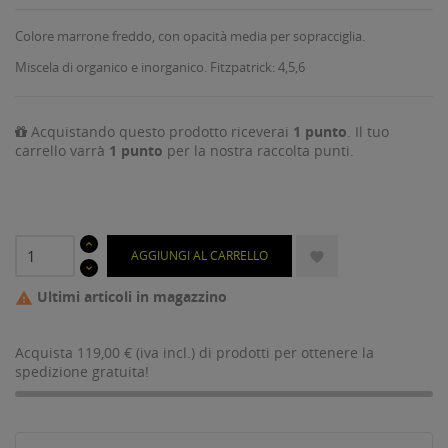
Colore marrone freddo, con opacità media per sopracciglia.
Miscela di organico e inorganico. Fitzpatrick: 4,5,6
Acquistando questo prodotto riceverai
1
punto
. Il tuo
carrello varrà
1
punto
per la nostra raccolta punti.
AGGIUNGI AL CARRELLO

Ultimi articoli in magazzino

Acquista 119,00 € (iva incl.) di prodotti per ottenere la
spedizione gratuita!