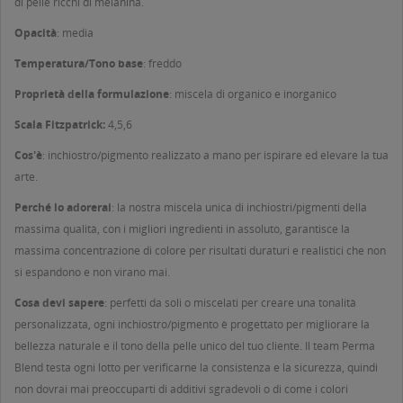
di pelle ricchi di melanina.
Opacità
: media
Temperatura/Tono base
: freddo
Proprietà della formulazione
: miscela di organico e inorganico
Scala Fitzpatrick:
4,5,6
Cos'è
: inchiostro/pigmento realizzato a mano per ispirare ed elevare la tua
arte.
Perché lo adorerai
: la nostra miscela unica di inchiostri/pigmenti della
massima qualità, con i migliori ingredienti in assoluto, garantisce la
massima concentrazione di colore per risultati duraturi e realistici che non
si espandono e non virano mai.
Cosa devi sapere
: perfetti da soli o miscelati per creare una tonalità
personalizzata, ogni inchiostro/pigmento è progettato per migliorare la
bellezza naturale e il tono della pelle unico del tuo cliente. Il team Perma
Blend testa ogni lotto per verificarne la consistenza e la sicurezza, quindi
non dovrai mai preoccuparti di additivi sgradevoli o di come i colori