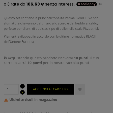
Questo set contiene le principali tonalità Perma Blend Luxe con
sfumature che vanno dal chiaro allo scuro e dal freddo al caldo,
perfette per clienti di qualsiasi tipo di pelle nella scala Fitzpatrick
Pigmenti sviluppati in accordo con le ultime normative REACH
dell'Unione Europea
Acquistando questo prodotto riceverai
10
punti
. Il tuo
carrello varrà
10
punti
per la nostra raccolta punti.
AGGIUNGI AL CARRELLO

Ultimi articoli in magazzino
