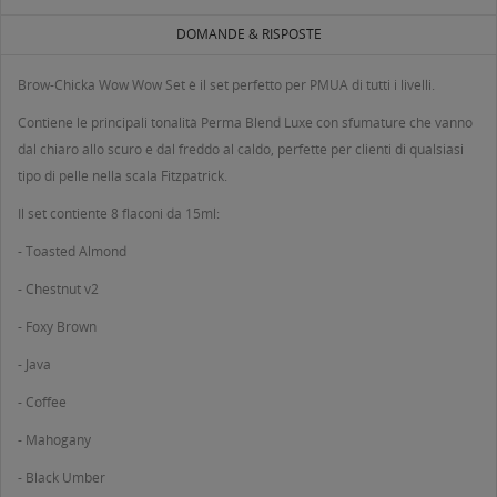
DOMANDE & RISPOSTE
Brow-Chicka Wow Wow Set è il set perfetto per PMUA di tutti i livelli.
Contiene le principali tonalità Perma Blend Luxe con sfumature che vanno
dal chiaro allo scuro e dal freddo al caldo, perfette per clienti di qualsiasi
tipo di pelle nella scala Fitzpatrick.
Il set contiente 8 flaconi da 15ml:
- Toasted Almond
- Chestnut v2
- Foxy Brown
- Java
- Coffee
- Mahogany
- Black Umber