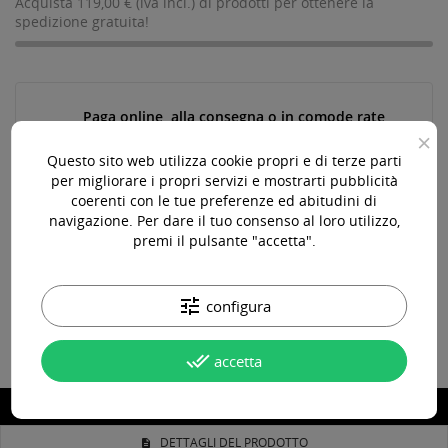
Acquista 119,00 € (iva incl.) di prodotti per ottenere la
spedizione gratuita!
Paga online, alla consegna o in comode rate
×
Questo sito web utilizza cookie propri e di terze parti
per migliorare i propri servizi e mostrarti pubblicità
Consegna in 24-48 ore lavorative*
coerenti con le tue preferenze ed abitudini di
navigazione. Per dare il tuo consenso al loro utilizzo,
premi il pulsante "accetta".
Assistenza pre e post vendita
tune
configura
done_all
accetta
DESCRIZIONE
DETTAGLI DEL PRODOTTO