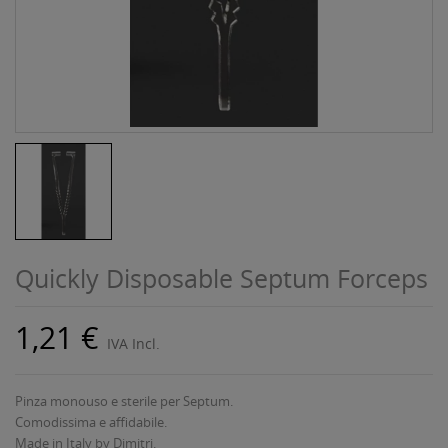
Quickly Disposable Septum Forceps
1,21 €
IVA Incl.
Pinza monouso e sterile per Septum.
Comodissima e affidabile.
Made in Italy by Dimitri.