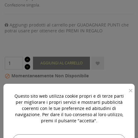
Confezione singola.
Aggiungi prodotti al carrello per GUADAGNARE PUNTI che
potrai usare per ottenere dei PREMI IN REGALO
AGGIUNGI AL CARRELLO

Momentaneamente Non Disponibile

×
Acquista 119,00 € (iva incl.) di prodotti per ottenere la
Questo sito web utilizza cookie propri e di terze parti
spedizione gratuita!
per migliorare i propri servizi e mostrarti pubblicità
coerenti con le tue preferenze ed abitudini di
navigazione. Per dare il tuo consenso al loro utilizzo,
premi il pulsante "accetta".
Ho preso visione della Privacy Policy di questo sito e ne
accetto le condizioni.