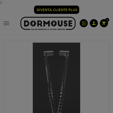
0
DIVENTA CLIENTE PLUS
0

person
shopping_cart