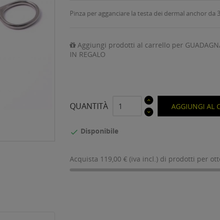
Pinza per agganciare la testa dei dermal anchor da
Aggiungi prodotti al carrello per GUADAGN
IN REGALO
QUANTITÀ
AGGIUNGI AL 
Disponibile

Acquista 119,00 € (iva incl.) di prodotti per ot