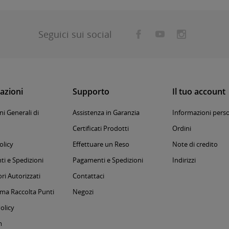
Seguici sui social
azioni
Supporto
Il tuo account
i Generali di
Assistenza in Garanzia
Informazioni perso
Certificati Prodotti
Ordini
olicy
Effettuare un Reso
Note di credito
i e Spedizioni
Pagamenti e Spedizioni
Indirizzi
ri Autorizzati
Contattaci
a Raccolta Punti
Negozi
olicy
m