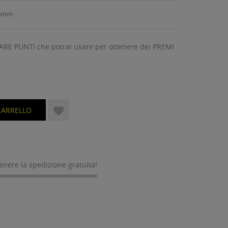
 3mm.
ARE PUNTI che potrai usare per ottenere dei PREMI

CARRELLO
tenere la spedizione gratuita!