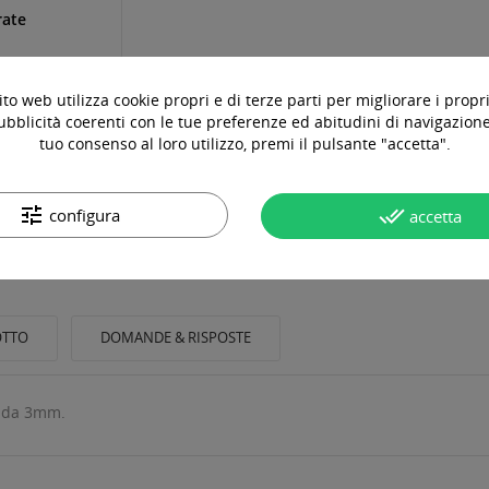
rate
to web utilizza cookie propri e di terze parti per migliorare i propri
ubblicità coerenti con le tue preferenze ed abitudini di navigazione.
tuo consenso al loro utilizzo, premi il pulsante "accetta".
tune
done_all
configura
accetta
OTTO
DOMANDE & RISPOSTE
r da 3mm.