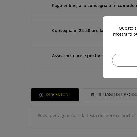
Paga online, alla consegna o in comode 
Questo si
Consegna in 24-48 ore lavorative*
mostrarti p
Assistenza pre e post vendita
DESCRIZIONE
DETTAGLI DEL PROD
Pinza per agganciare la testa dei dermal ancho