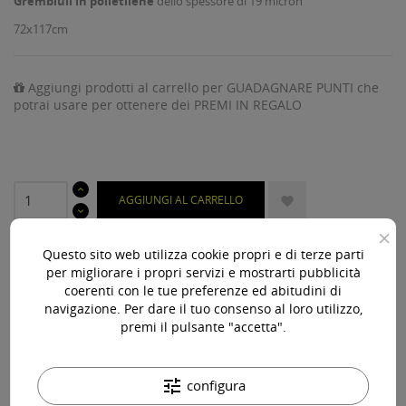
Grembiuli in polietilene
dello spessore di 19 micron
72x117cm
Aggiungi prodotti al carrello per GUADAGNARE PUNTI che
potrai usare per ottenere dei PREMI IN REGALO
AGGIUNGI AL CARRELLO

×
Ultimi articoli in magazzino

Questo sito web utilizza cookie propri e di terze parti
per migliorare i propri servizi e mostrarti pubblicità
Acquista 119,00 € (iva incl.) di prodotti per ottenere la
coerenti con le tue preferenze ed abitudini di
spedizione gratuita!
navigazione. Per dare il tuo consenso al loro utilizzo,
premi il pulsante "accetta".
tune
configura
Paga online, alla consegna o in comode rate