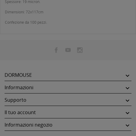
Spessore: 19 micron.
Dimensioni: 72x117cm
Confezione da 100 pezzi.
DORMOUSE

Informazioni

Supporto

Il tuo account

Informazioni negozio
