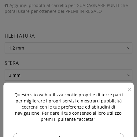
Aggiungi prodotti al carrello per GUADAGNARE PUNTI che
potrai usare per ottenere dei PREMI IN REGALO
FILETTATURA
SFERA
×
COLORE
Questo sito web utilizza cookie propri e di terze parti
per migliorare i propri servizi e mostrarti pubblicità
coerenti con le tue preferenze ed abitudini di
navigazione. Per dare il tuo consenso al loro utilizzo,
premi il pulsante "accetta".
AGGIUNGI AL CARRELLO
