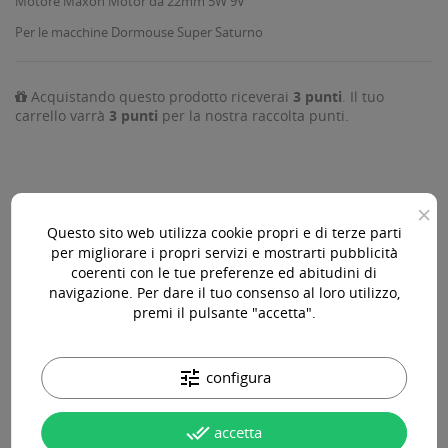
Motore Maxon Motor da 22mm 5W 9V
Per le macchine Dormouse Super Saturno
Acquistando questo prodotto riceverai
3
punti
. Il tuo
carrello varrà
3
punti
per la nostra raccolta punti.
×
AGGIUNGI AL CARRELLO

Questo sito web utilizza cookie propri e di terze parti
per migliorare i propri servizi e mostrarti pubblicità
Disponibile

coerenti con le tue preferenze ed abitudini di
navigazione. Per dare il tuo consenso al loro utilizzo,
premi il pulsante "accetta".
Acquista 119,00 € (iva incl.) di prodotti per ottenere la
spedizione gratuita!
tune
configura
done_all
Paga online, alla consegna o in comode rate
accetta