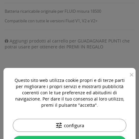
Batteria ricaricabile originale per FLUID misura 18500
Compatibile con tutte le versioni Fluid V1, V2 e V2+
Aggiungi prodotti al carrello per GUADAGNARE PUNTI che
potrai usare per ottenere dei PREMI IN REGALO
×
AGGIUNGI AL CARRELLO

Questo sito web utilizza cookie propri e di terze parti
per migliorare i propri servizi e mostrarti pubblicità
Disponibile

coerenti con le tue preferenze ed abitudini di
navigazione. Per dare il tuo consenso al loro utilizzo,
premi il pulsante "accetta".
Acquista 119,00 € (iva incl.) di prodotti per ottenere la
spedizione gratuita!
tune
configura