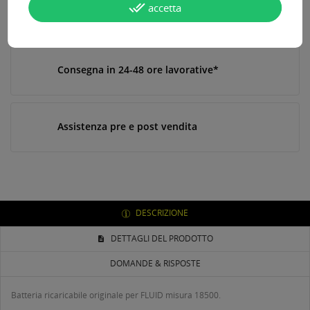
done_all
accetta
Paga online, alla consegna o in comode rate
Consegna in 24-48 ore lavorative*
Assistenza pre e post vendita
DESCRIZIONE
DETTAGLI DEL PRODOTTO
DOMANDE & RISPOSTE
Batteria ricaricabile originale per FLUID misura 18500.