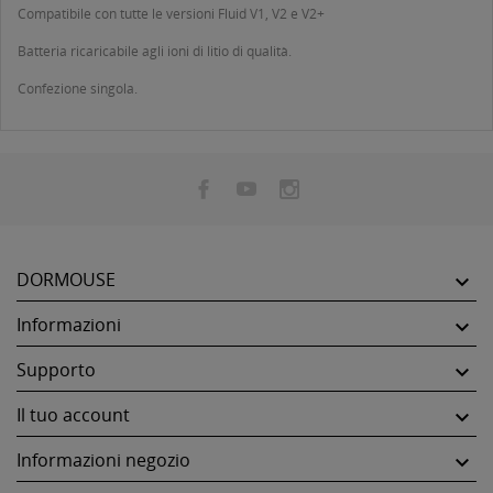
Compatibile con tutte le versioni Fluid V1, V2 e V2+
Batteria ricaricabile agli ioni di litio di qualità.
Confezione singola.
DORMOUSE

Informazioni

Supporto

Il tuo account

Informazioni negozio
