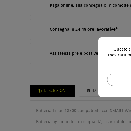
Paga online, alla consegna o in comode 
Consegna in 24-48 ore lavorative*
Questo si
Assistenza pre e post vendita
mostrarti p
DESCRIZIONE
DETTAGLI DEL PROD
Batteria Li-ion 18500 compatibile con SMART Wir
Batteria agli ioni di litio di qualità, ricaricabi