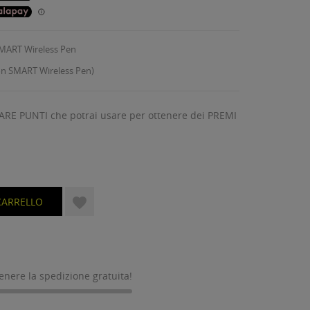
n SMART Wireless Pen
con SMART Wireless Pen)
ARE PUNTI che potrai usare per ottenere dei PREMI

CARRELLO
tenere la spedizione gratuita!