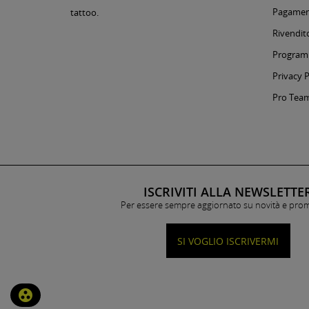
Pagament
tattoo.
Rivendito
Programm
Privacy P
Pro Tea
ISCRIVITI ALLA NEWSLETTE
Per essere sempre aggiornato su novità e pro
SI VOGLIO ISCRIVERMI
group_work