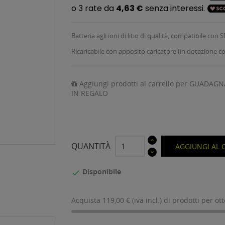
Batteria agli ioni di litio di qualità, compatibile co
Ricaricabile con apposito caricatore (in dotazione 
Aggiungi prodotti al carrello per GUADAGN
IN REGALO
QUANTITÀ
AGGIUNGI AL 
Disponibile

Acquista 119,00 € (iva incl.) di prodotti per ot