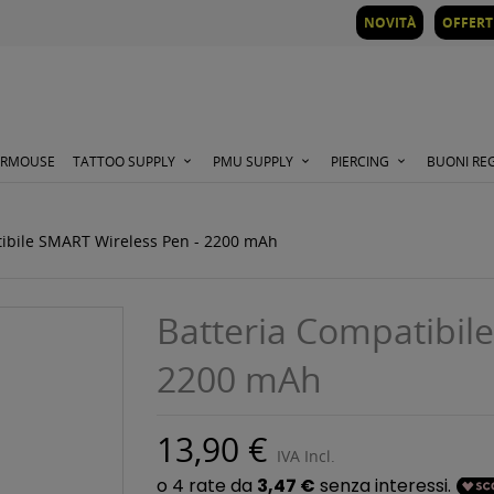
NOVITÀ
OFFERT
ORMOUSE
TATTOO SUPPLY
PMU SUPPLY
PIERCING
BUONI RE
tibile SMART Wireless Pen - 2200 mAh
Batteria Compatibil
2200 mAh
13,90 €
IVA Incl.