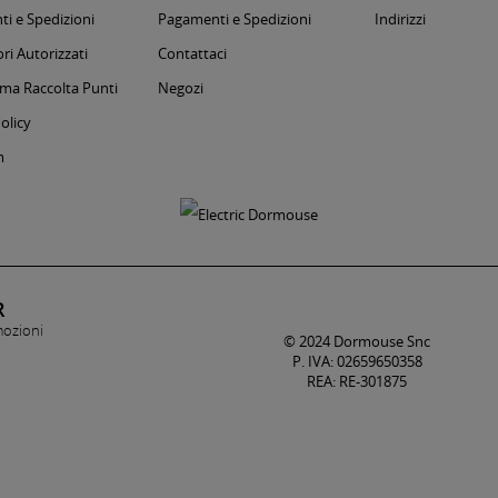
i e Spedizioni
Pagamenti e Spedizioni
Indirizzi
ri Autorizzati
Contattaci
a Raccolta Punti
Negozi
olicy
m
R
mozioni
© 2024 Dormouse Snc
P. IVA: 02659650358
REA: RE-301875