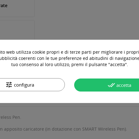
rate
to web utilizza cookie propri e di terze parti per migliorare i propri
ubblicità coerenti con le tue preferenze ed abitudini di navigazione.
tuo consenso al loro utilizzo, premi il pulsante "accetta".
tune
done_all
configura
accetta
OTTO
DOMANDE & RISPOSTE
eless Pen.
le con apposito caricatore (in dotazione con SMART Wireless Pen).