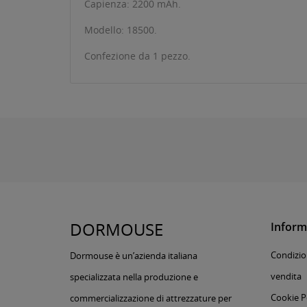
Capienza: 2200 mAh.
Modello: 18500.
Confezione da 1 pezzo.
DORMOUSE
Inform
Condizion
Dormouse è un’azienda italiana
vendita
specializzata nella produzione e
Cookie P
commercializzazione di attrezzature per