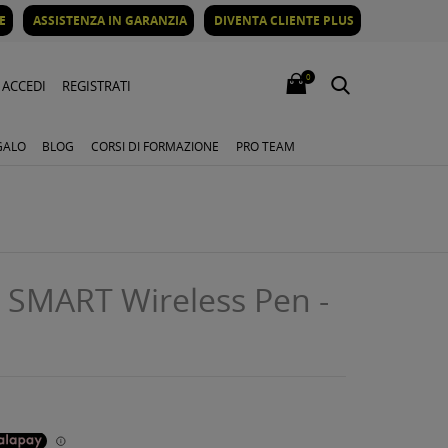
E
ASSISTENZA IN GARANZIA
DIVENTA CLIENTE PLUS
0
ACCEDI
REGISTRATI
GALO
BLOG
CORSI DI FORMAZIONE
PRO TEAM
e SMART Wireless Pen -