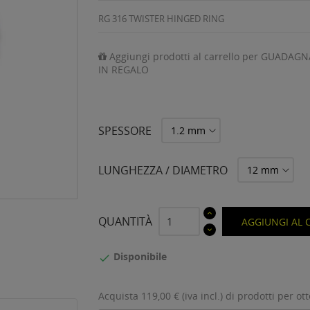
RG 316 TWISTER HINGED RING
Aggiungi prodotti al carrello per GUADAGN
IN REGALO
SPESSORE
LUNGHEZZA / DIAMETRO
QUANTITÀ
AGGIUNGI AL 
Disponibile

Acquista 119,00 € (iva incl.) di prodotti per ot