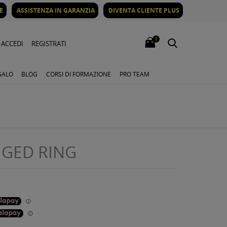
E
ASSISTENZA IN GARANZIA
DIVENTA CLIENTE PLUS
0
ACCEDI
REGISTRATI
GALO
BLOG
CORSI DI FORMAZIONE
PRO TEAM
NGED RING