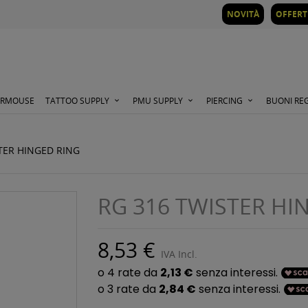
NOVITÀ
OFFERT
ORMOUSE
TATTOO SUPPLY
PMU SUPPLY
PIERCING
BUONI RE
TER HINGED RING
RG 316 TWISTER HI
8,53 €
IVA Incl.