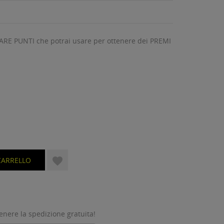
ARE PUNTI che potrai usare per ottenere dei PREMI

CARRELLO
tenere la spedizione gratuita!