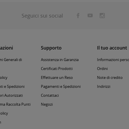
Seguici sui social
azioni
Supporto
Il tuo account
i Generali di
Assistenza in Garanzia
Informazioni perso
Certificati Prodotti
Ordini
olicy
Effettuare un Reso
Note di credito
i e Spedizioni
Pagamenti e Spedizioni
Indirizzi
ri Autorizzati
Contattaci
a Raccolta Punti
Negozi
olicy
m