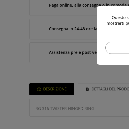
Paga online, alla consegna o in comode 
Questo si
mostrarti p
Consegna in 24-48 ore lavorative*
Assistenza pre e post vendita
DESCRIZIONE
DETTAGLI DEL PROD
RG 316 TWISTER HINGED RING