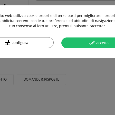
rate
to web utilizza cookie propri e di terze parti per migliorare i propri
ubblicità coerenti con le tue preferenze ed abitudini di navigazione.
tuo consenso al loro utilizzo, premi il pulsante "accetta".
tune
done_all
configura
accetta
OTTO
DOMANDE & RISPOSTE