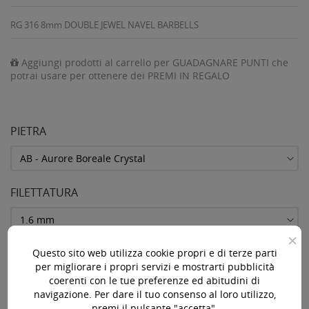
RG 316 8mm DOUBLE JEWEL NAVEL BARBELLS
Aggiungi prodotti al carrello per GUADAGNARE PUNTI che
potrai usare per ottenere dei PREMI IN REGALO
PIETRA
FILETTATURA
×
LUNGHEZZA / DIAMETRO
Questo sito web utilizza cookie propri e di terze parti
per migliorare i propri servizi e mostrarti pubblicità
coerenti con le tue preferenze ed abitudini di
navigazione. Per dare il tuo consenso al loro utilizzo,
premi il pulsante "accetta".