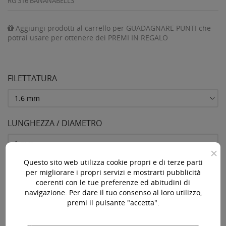
RG 316 BANANABELLS
Aggiungi prodotti al carrello per GUADAGNARE PUNTI che
potrai usare per ottenere dei PREMI IN REGALO
FILETTATURA
LUNGHEZZA / DIAMETRO
×
Questo sito web utilizza cookie propri e di terze parti
SFERA
per migliorare i propri servizi e mostrarti pubblicità
coerenti con le tue preferenze ed abitudini di
navigazione. Per dare il tuo consenso al loro utilizzo,
premi il pulsante "accetta".
AGGIUNGI AL CARRELLO
