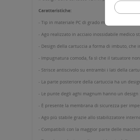
Caratteristiche:
- Tip in materiale PC di grado medico, più sicuro
- Ago realizzato in acciaio inossidabile medico 
- Design della cartuccia a forma di imbuto, che 
- Impugnatura comoda, fa sì che il tatuatore non
- Strisce antiscivolo su entrambi i lati della cart
- La parte posteriore della cartuccia ha un desi
- Le punte degli aghi magnum hanno un design sc
- È presente la membrana di sicurezza per impedi
- Ago più stabile grazie allo stabilizzatore intern
- Compatibili con la maggior parte delle macchi