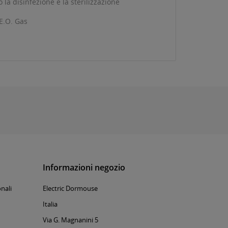
la disinfezione e la sterilizzazione
 E.O. Gas
Informazioni negozio
nali
Electric Dormouse
Italia
Via G. Magnanini 5