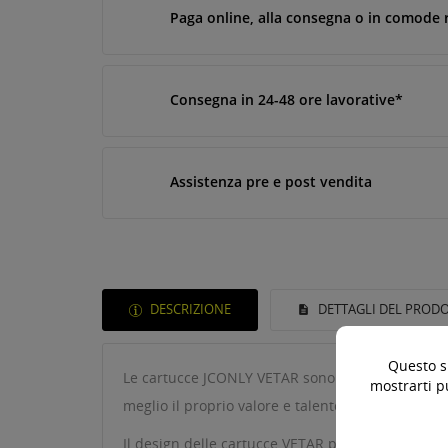
Paga online, alla consegna o in comode 
Consegna in 24-48 ore lavorative*
Assistenza pre e post vendita
DESCRIZIONE
DETTAGLI DEL PROD
Questo si
Le cartucce JCONLY VETAR sono state progettate 
mostrarti p
meglio il proprio valore e talento nel tatuaggio,
Il design delle cartucce VETAR persegue i dettagl