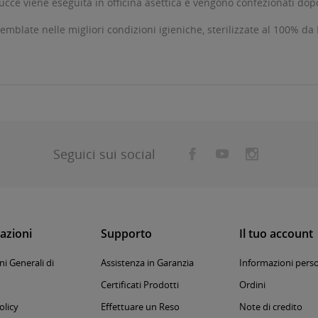
ucce viene eseguita in officina asettica e vengono confezionati dopo 
mblate nelle migliori condizioni igieniche, sterilizzate al 100% da
Seguici sui social
azioni
Supporto
Il tuo account
i Generali di
Assistenza in Garanzia
Informazioni perso
Certificati Prodotti
Ordini
olicy
Effettuare un Reso
Note di credito