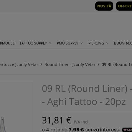
NOVITÀ
OFFERT
ORMOUSE
TATTOO SUPPLY
PMU SUPPLY
PIERCING
BUONI RE
artucce Jconly Vetar
Round Liner - Jconly Vetar
09 RL (Round Li
09 RL (Round Liner) 
- Aghi Tattoo - 20pz
31,81 €
IVA Incl.