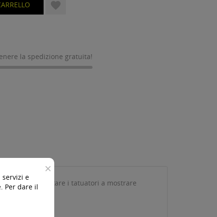

CARRELLO
tenere la spedizione gratuita!
×
 servizi e
ce possano aiutare i tatuatori a mostrare
 Per dare il
uando le usano.