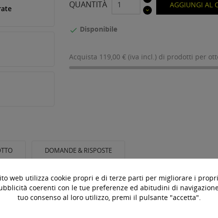
QUANTITÀ
AGGIUNGI AL 
rate
Disponibile

Acquista 119,00 € (iva incl.) di prodotti per ot
OTTO
DOMANDE & RISPOSTE
to web utilizza cookie propri e di terze parti per migliorare i propri
e studiate per molto tempo. Il team JCONLY crede che buone cartuc
ubblicità coerenti con le tue preferenze ed abitudini di navigazione.
tuo consenso al loro utilizzo, premi il pulsante "accetta".
 in modo da creare opere eccezionali.
i e la delicatezza, e tiene conto anche del comfort dei tatuatori q