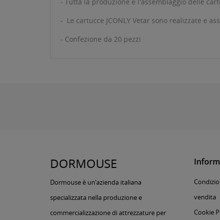
- Tutta la produzione e l'assemblaggio delle cart
- Le cartucce JCONLY Vetar sono realizzate e asse
- Confezione da 20 pezzi
DORMOUSE
Inform
Condizion
Dormouse è un’azienda italiana
vendita
specializzata nella produzione e
Cookie P
commercializzazione di attrezzature per