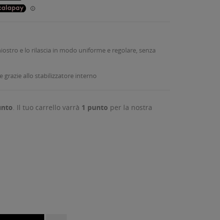
ostro e lo rilascia in modo uniforme e regolare, senza
 grazie allo stabilizzatore interno
nto
. Il tuo carrello varrà
1
punto
per la nostra