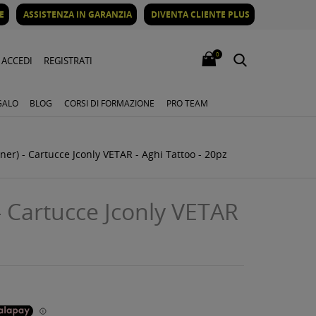
E
ASSISTENZA IN GARANZIA
DIVENTA CLIENTE PLUS
0
ACCEDI
REGISTRATI
GALO
BLOG
CORSI DI FORMAZIONE
PRO TEAM
ner) - Cartucce Jconly VETAR - Aghi Tattoo - 20pz
- Cartucce Jconly VETAR