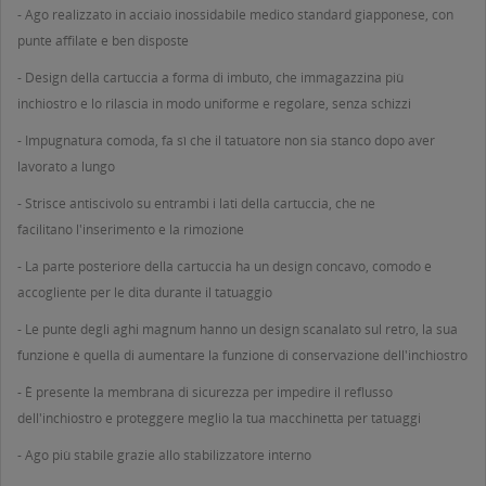
- Ago realizzato in acciaio inossidabile medico standard giapponese, con
punte affilate e ben disposte
- Design della cartuccia a forma di imbuto, che immagazzina più
inchiostro e lo rilascia in modo uniforme e regolare, senza schizzi
- Impugnatura comoda, fa sì che il tatuatore non sia stanco dopo aver
lavorato a lungo
- Strisce antiscivolo su entrambi i lati della cartuccia, che ne
facilitano l'inserimento e la rimozione
- La parte posteriore della cartuccia ha un design concavo, comodo e
accogliente per le dita durante il tatuaggio
- Le punte degli aghi magnum hanno un design scanalato sul retro, la sua
funzione è quella di aumentare la funzione di conservazione dell'inchiostro
- È presente la membrana di sicurezza per impedire il reflusso
dell'inchiostro e proteggere meglio la tua macchinetta per tatuaggi
- Ago più stabile grazie allo stabilizzatore interno