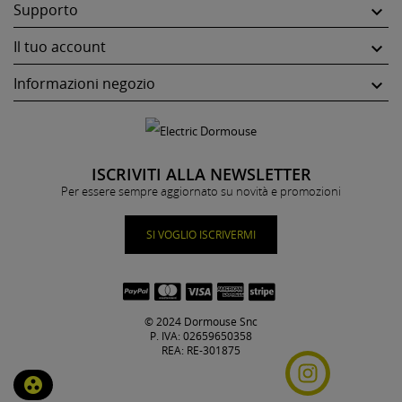
Supporto

Il tuo account

Informazioni negozio

ISCRIVITI ALLA NEWSLETTER
Per essere sempre aggiornato su novità e promozioni
SI VOGLIO ISCRIVERMI
© 2024 Dormouse Snc
P. IVA: 02659650358
REA: RE-301875
group_work