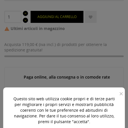
AGGIUNGI AL CARRELLO

Ultimi articoli in magazzino

Acquista 119,00 € (iva incl.) di prodotti per ottenere la
spedizione gratuita!
Paga online, alla consegna o in comode rate
×
Questo sito web utilizza cookie propri e di terze parti
Consegna in 24-48 ore lavorative*
per migliorare i propri servizi e mostrarti pubblicità
coerenti con le tue preferenze ed abitudini di
navigazione. Per dare il tuo consenso al loro utilizzo,
premi il pulsante "accetta".
Assistenza pre e post vendita