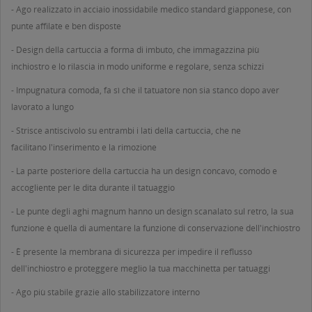
- Ago realizzato in acciaio inossidabile medico standard giapponese, con
punte affilate e ben disposte
- Design della cartuccia a forma di imbuto, che immagazzina più
inchiostro e lo rilascia in modo uniforme e regolare, senza schizzi
- Impugnatura comoda, fa sì che il tatuatore non sia stanco dopo aver
lavorato a lungo
- Strisce antiscivolo su entrambi i lati della cartuccia, che ne
facilitano l'inserimento e la rimozione
- La parte posteriore della cartuccia ha un design concavo, comodo e
accogliente per le dita durante il tatuaggio
- Le punte degli aghi magnum hanno un design scanalato sul retro, la sua
funzione è quella di aumentare la funzione di conservazione dell'inchiostro
- È presente la membrana di sicurezza per impedire il reflusso
dell'inchiostro e proteggere meglio la tua macchinetta per tatuaggi
- Ago più stabile grazie allo stabilizzatore interno