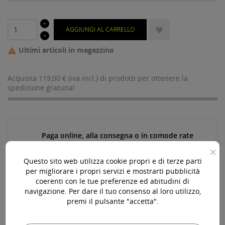
AGGIUNGI AL CARRELLO

Ultimi articoli in magazzino

Acquista 119,00 € (iva incl.) di prodotti per ottenere la
spedizione gratuita!
Paga online, alla consegna o in comode rate
×
Questo sito web utilizza cookie propri e di terze parti
per migliorare i propri servizi e mostrarti pubblicità
Consegna in 24-48 ore lavorative*
coerenti con le tue preferenze ed abitudini di
navigazione. Per dare il tuo consenso al loro utilizzo,
premi il pulsante "accetta".
Assistenza pre e post vendita