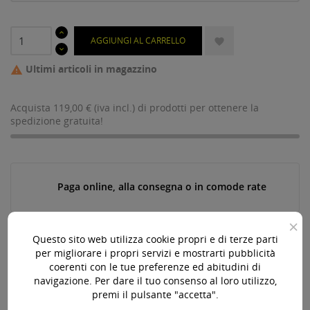
AGGIUNGI AL CARRELLO

Ultimi articoli in magazzino

Acquista 119,00 € (iva incl.) di prodotti per ottenere la
spedizione gratuita!
Paga online, alla consegna o in comode rate
×
Questo sito web utilizza cookie propri e di terze parti
Consegna in 24-48 ore lavorative*
per migliorare i propri servizi e mostrarti pubblicità
coerenti con le tue preferenze ed abitudini di
navigazione. Per dare il tuo consenso al loro utilizzo,
premi il pulsante "accetta".
Assistenza pre e post vendita