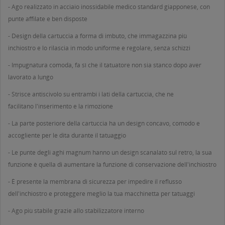
- Ago realizzato in acciaio inossidabile medico standard giapponese, con
punte affilate e ben disposte
- Design della cartuccia a forma di imbuto, che immagazzina più
inchiostro e lo rilascia in modo uniforme e regolare, senza schizzi
- Impugnatura comoda, fa sì che il tatuatore non sia stanco dopo aver
lavorato a lungo
- Strisce antiscivolo su entrambi i lati della cartuccia, che ne
facilitano l'inserimento e la rimozione
- La parte posteriore della cartuccia ha un design concavo, comodo e
accogliente per le dita durante il tatuaggio
- Le punte degli aghi magnum hanno un design scanalato sul retro, la sua
funzione è quella di aumentare la funzione di conservazione dell'inchiostro
- È presente la membrana di sicurezza per impedire il reflusso
dell'inchiostro e proteggere meglio la tua macchinetta per tatuaggi
- Ago più stabile grazie allo stabilizzatore interno