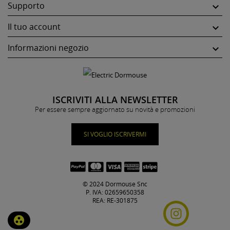
Supporto

Il tuo account

Informazioni negozio

ISCRIVITI ALLA NEWSLETTER
Per essere sempre aggiornato su novità e promozioni
SI VOGLIO ISCRIVERMI
© 2024 Dormouse Snc
P. IVA: 02659650358
REA: RE-301875
group_work