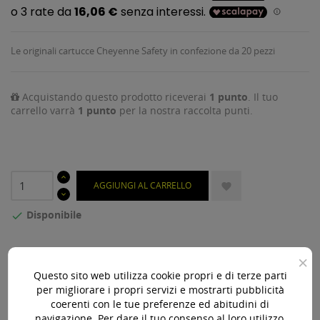
Le originali cartucce Cheyenne Safety in confezione da 20 pezzi
Acquistando questo prodotto riceverai
1
punto
. Il tuo
carrello varrà
1
punto
per la nostra raccolta punti.
AGGIUNGI AL CARRELLO

Disponibile

Acquista 119,00 € (iva incl.) di prodotti per ottenere la
×
spedizione gratuita!
Questo sito web utilizza cookie propri e di terze parti
per migliorare i propri servizi e mostrarti pubblicità
coerenti con le tue preferenze ed abitudini di
navigazione. Per dare il tuo consenso al loro utilizzo,