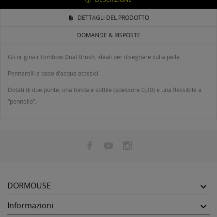
DETTAGLI DEL PRODOTTO
DOMANDE & RISPOSTE
Gli originali Tombow Dual Brush, ideali per disegnare sulla pelle.
Pennarelli a base d’acqua atossici.
Dotati di due punte, una tonda e sottile (spessore 0,30) e una flessibile a
“pennello”.
DORMOUSE

Informazioni
