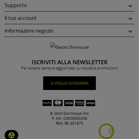
Supporto

Il tuo account

Informazioni negozio

ISCRIVITI ALLA NEWSLETTER
Per essere sempre aggiornato su novità e promozioni
SI VOGLIO ISCRIVERMI
© 2024 Dormouse Snc
P. IVA: 02659650358
REA: RE-301875
group_work