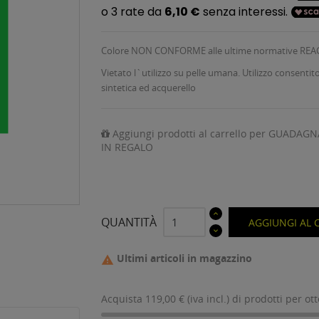
Colore NON CONFORME alle ultime normative REA
Vietato l`utilizzo su pelle umana. Utilizzo consentit
sintetica ed acquerello
Aggiungi prodotti al carrello per GUADAGN
IN REGALO
QUANTITÀ
AGGIUNGI AL 
Ultimi articoli in magazzino

Acquista 119,00 € (iva incl.) di prodotti per ot