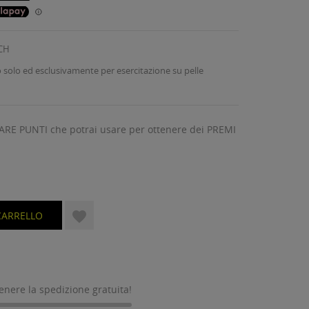
CH
o solo ed esclusivamente per esercitazione su pelle
ARE PUNTI che potrai usare per ottenere dei PREMI

CARRELLO
tenere la spedizione gratuita!