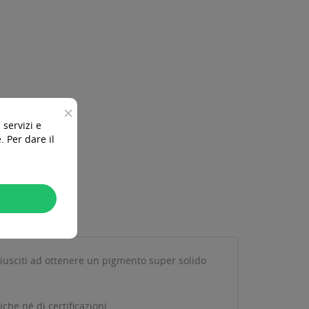
×
 servizi e
 Per dare il
o riusciti ad ottenere un pigmento super solido
he né di certificazioni.