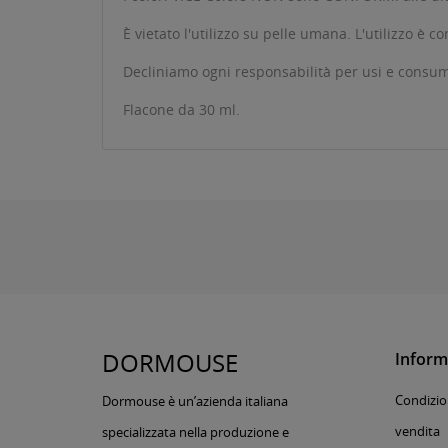
È vietato l'utilizzo su pelle umana. L'utilizzo è 
Decliniamo ogni responsabilità per usi e consumi 
Flacone da 30 ml.
DORMOUSE
Inform
Condizion
Dormouse è un’azienda italiana
vendita
specializzata nella produzione e