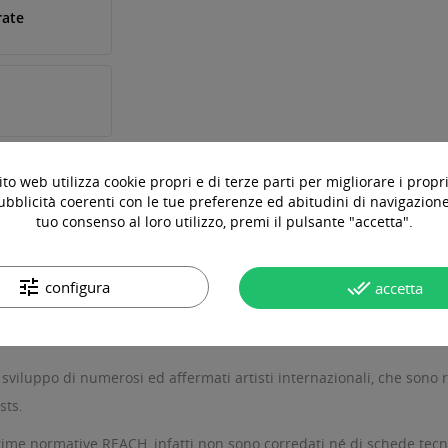
rate
to web utilizza cookie propri e di terze parti per migliorare i propri
ubblicità coerenti con le tue preferenze ed abitudini di navigazione.
tuo consenso al loro utilizzo, premi il pulsante "accetta".
tune
done_all
configura
accetta
OTTO
DOMANDE & RISPOSTE
 e sviluppo di numerosi ed affermati artisti internazionali, che son
sts.
me normative REACH, infatti non sono corredati né di schede tecnic