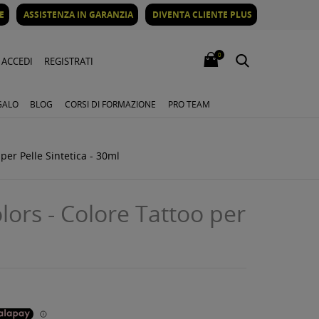
E
ASSISTENZA IN GARANZIA
DIVENTA CLIENTE PLUS
0
ACCEDI
REGISTRATI
GALO
BLOG
CORSI DI FORMAZIONE
PRO TEAM
per Pelle Sintetica - 30ml
ors - Colore Tattoo per