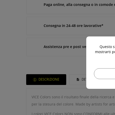
Paga online, alla consegna o in comode 
Consegna in 24-48 ore lavorative*
Assistenza pre e post vendita
Questo si
mostrarti p
DESCRIZIONE
DETTAGLI DEL PROD
VICE Colors sono il risultato finale della ricerca
per la stesura del colore. Made by artists for arti
I colori VICE Colors NON sono CONFORMI alle ulti