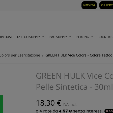
NOVITÀ
OFFERT
ORMOUSE
TATTOO SUPPLY
PMU SUPPLY
PIERCING
BUONI RE
Colors per Esercitazione
GREEN HULK Vice Colors - Colore Tattoo 
GREEN HULK Vice Col
Pelle Sintetica - 30ml
18,30 €
IVA Incl.