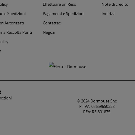
olicy
Effettuare un Reso
Note di credito
i e Spedizioni
Pagamenti e Spedizioni
Indirizzi
ri Autorizzati
Contattaci
a Raccolta Punti
Negozi
olicy
m
R
mozioni
© 2024 Dormouse Snc
P. IVA: 02659650358
REA: RE-301875