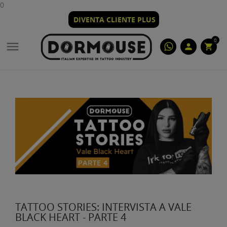
0
DIVENTA CLIENTE PLUS
0

person
shopping_cart
TATTOO STORIES: INTERVISTA A VALE
BLACK HEART - PARTE 4