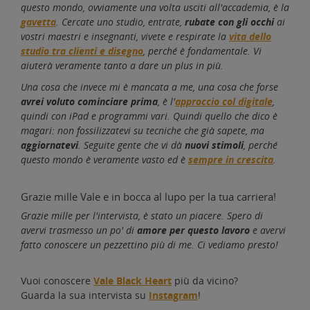
questo mondo, ovviamente una volta usciti all'accademia, è la
gavetta
. Cercate uno studio, entrate,
rubate con gli occhi
ai
vostri maestri e insegnanti, vivete e respirate la
vita dello
studio tra clienti e disegno
, perché è fondamentale. Vi
aiuterà veramente tanto a dare un plus in più.
Una cosa che invece mi è mancata a me, una cosa che forse
avrei voluto cominciare prima
, è l'
approccio col digitale
,
quindi con iPad e programmi vari. Quindi quello che dico è
magari: non fossilizzatevi su tecniche che già sapete, ma
aggiornatevi
. Seguite gente che vi dà
nuovi stimoli
, perché
questo mondo è veramente vasto ed è
sempre in crescita
.
Grazie mille Vale e in bocca al lupo per la tua carriera!
Grazie mille per l'intervista, è stato un piacere. Spero di
avervi trasmesso un po' di
amore per questo lavoro
e avervi
fatto conoscere un pezzettino più di me. Ci vediamo presto!
Vuoi conoscere
Vale Black Heart
più da vicino?
Guarda la sua intervista su
Instagram
!