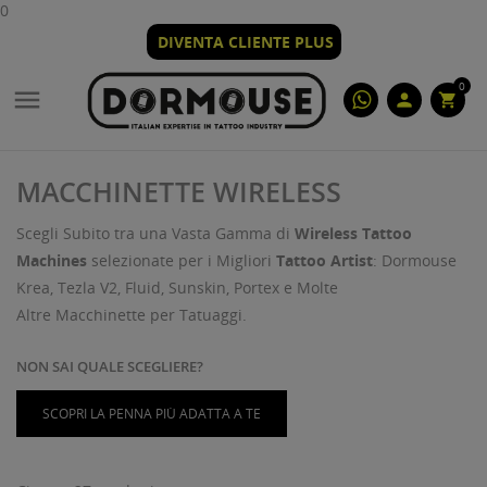
0
DIVENTA CLIENTE PLUS
0

person
shopping_cart
MACCHINETTE WIRELESS
Scegli Subito tra una Vasta Gamma di
Wireless Tattoo
Machines
selezionate per i Migliori
Tattoo Artist
: Dormouse
Krea, Tezla V2, Fluid, Sunskin, Portex e Molte
Altre Macchinette per Tatuaggi.
NON SAI QUALE SCEGLIERE?
SCOPRI LA PENNA PIÙ ADATTA A TE