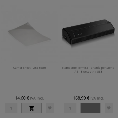
Carrier Sheet - 23x 35cm
Stampante Termica Portatile per Stencil
A4 - Bluetooth / USB
14,60 €
168,99 €
IVA Incl.
IVA Incl.



