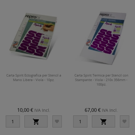
Carta Spirit Ectografica per Stencil a
Carta Spirit Termica per Stencil con
Mano Libera - Viola - 10pz.
Stampante - Viola - 210x 356mm -
100pz.
10,00 €
67,00 €
IVA Incl.
IVA Incl.



