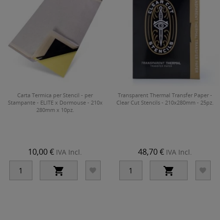
Carta Termica per Stencil - per
Transparent Thermal Transfer Paper -
Stampante - ELITE x Dormouse - 210x
Clear Cut Stencils - 210x280mm - 25pz.
280mm x 10pz.
10,00 €
48,70 €
IVA Incl.
IVA Incl.



