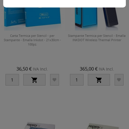
Carta Termica per Stencil - per
Stampante Termica per Stencil - Emalla
Stampante - Emalla Inkdot - 21x30cm -
INKDOT Wireless Thermal Printer
100pz.
36,50 €
365,00 €
IVA Incl.
IVA Incl.



