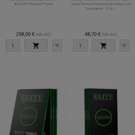
BLOODY Thermal Printer
Carta Termica Premium per Stencil con
Stampante - 21.6 x...
298,00 €
48,70 €
IVA Incl.
IVA Incl.



