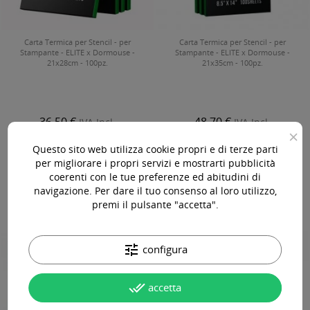
Carta Termica per Stencil - per
Carta Termica per Stencil - per
Stampante - ELITE x Dormouse -
Stampante - ELITE x Dormouse -
21x28cm - 100pz.
21x35cm - 100pz.
36,50 €
48,70 €
IVA Incl.
IVA Incl.
×


Questo sito web utilizza cookie propri e di terze parti


per migliorare i propri servizi e mostrarti pubblicità
coerenti con le tue preferenze ed abitudini di
navigazione. Per dare il tuo consenso al loro utilizzo,
premi il pulsante "accetta".
tune
configura
done_all
accetta