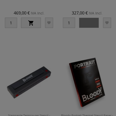
469,00 €
327,00 €
IVA Incl.
IVA Incl.




Stampante Termica per Stencil -
Bloody Portrait Thermal Stencil Paper -