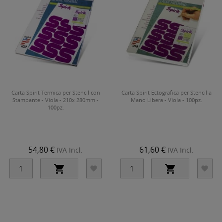
Carta Spirit Termica per Stencil con
Carta Spirit Ectografica per Stencil a
Stampante - Viola - 210x 280mm -
Mano Libera - Viola - 100pz.
100pz.
54,80 €
61,60 €
IVA Incl.
IVA Incl.



