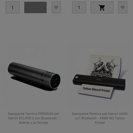




Stampante Termica PREMIUM per
Stampante Termica per Stencil AIMO
Stencil ECLIPSE S con Bluetooth -
con Bluetooth - M08E-WS Tattoo
Xtreme x Ai-Tenitas
Printer