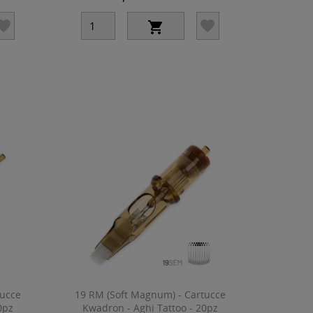



tucce
19 RM (Soft Magnum) - Cartucce
0pz
Kwadron - Aghi Tattoo - 20pz