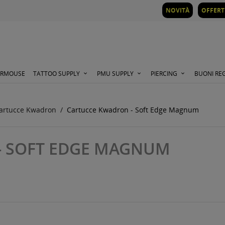
NOVITÀ
OFFERT
ORMOUSE
TATTOO SUPPLY
PMU SUPPLY
PIERCING
BUONI RE
artucce Kwadron
Cartucce Kwadron - Soft Edge Magnum
- SOFT EDGE MAGNUM