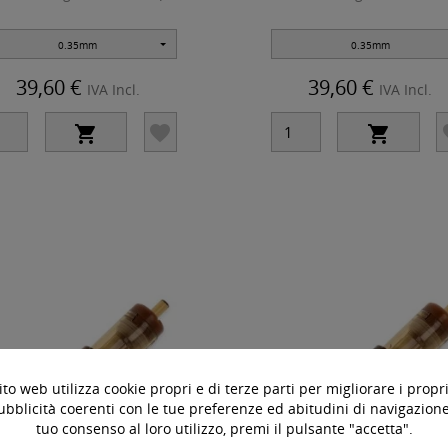
0.35mm
0.35mm
39,60 €
39,60 €
IVA Incl.
IVA Incl.



to web utilizza cookie propri e di terze parti per migliorare i propri
ubblicità coerenti con le tue preferenze ed abitudini di navigazione.
tuo consenso al loro utilizzo, premi il pulsante "accetta".