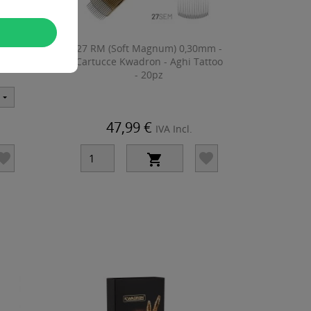
tucce
27 RM (Soft Magnum) 0,30mm -
0pz
Cartucce Kwadron - Aghi Tattoo
- 20pz
47,99 €
IVA Incl.


