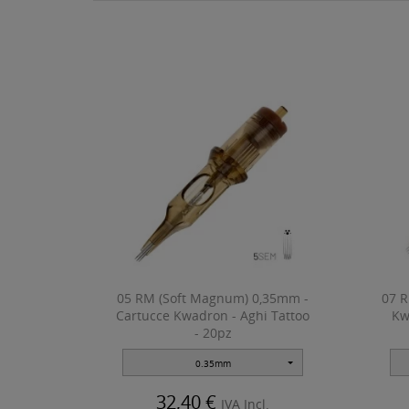
05 RM (Soft Magnum) 0,35mm -
07 R
Cartucce Kwadron - Aghi Tattoo
Kw
- 20pz
0.35mm
32,40 €
IVA Incl.