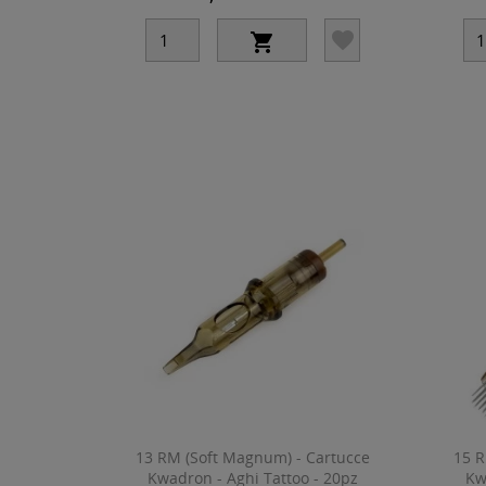


13 RM (Soft Magnum) - Cartucce
15 R
Kwadron - Aghi Tattoo - 20pz
Kw