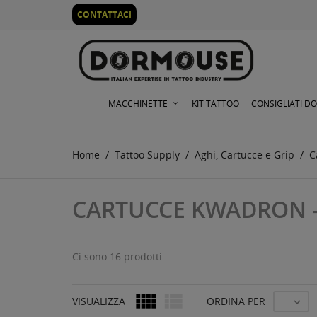
0
CONTATTACI
MACCHINETTE
KIT TATTOO
CONSIGLIATI D
Home
Tattoo Supply
Aghi, Cartucce e Grip
C
CARTUCCE KWADRON 
Ci sono 16 prodotti.


VISUALIZZA
ORDINA PER
