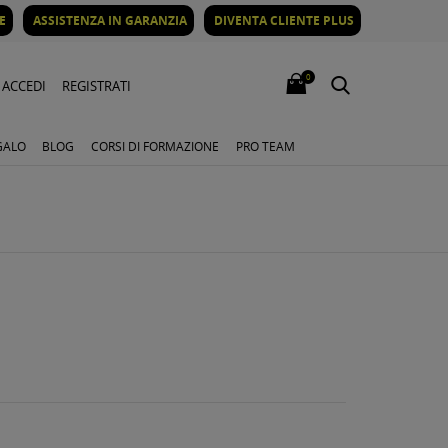
E
ASSISTENZA IN GARANZIA
DIVENTA CLIENTE PLUS
0
ACCEDI
REGISTRATI
GALO
BLOG
CORSI DI FORMAZIONE
PRO TEAM