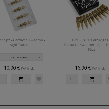
ter 5pz - Cartucce Kwadron -
TOP10 PACK Cartridges 
Aghi Tattoo
Cartucce Kwadron - Aghi Ta
- 10pz
5RL - 0.30mm
10,00 €
16,90 €
IVA Incl.
IVA Incl.


