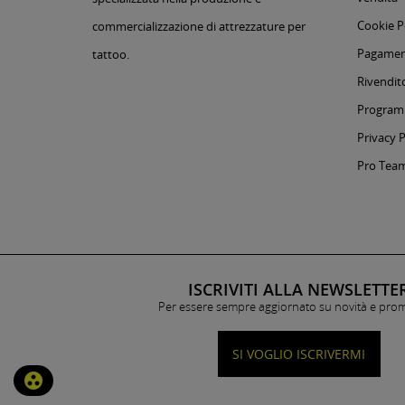
Cookie P
commercializzazione di attrezzature per
Pagament
tattoo.
Rivendito
Programm
Privacy P
Pro Tea
ISCRIVITI ALLA NEWSLETTE
Per essere sempre aggiornato su novità e pro
SI VOGLIO ISCRIVERMI
group_work