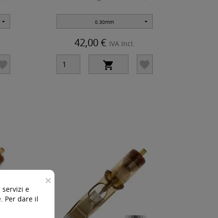
0.30mm
42,00 €
IVA Incl.



×
 servizi e
 Per dare il