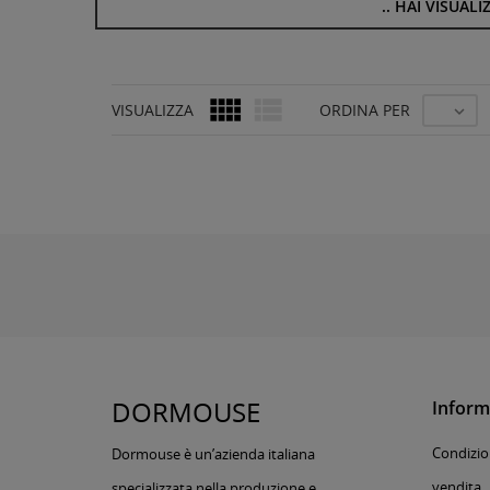
..
HAI VISUALI


VISUALIZZA
ORDINA PER

DORMOUSE
Inform
Condizion
Dormouse è un’azienda italiana
vendita
specializzata nella produzione e