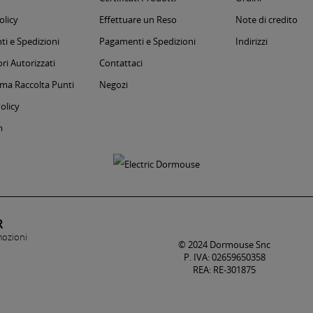
olicy
Effettuare un Reso
Note di credito
i e Spedizioni
Pagamenti e Spedizioni
Indirizzi
ri Autorizzati
Contattaci
a Raccolta Punti
Negozi
olicy
m
R
mozioni
© 2024 Dormouse Snc
P. IVA: 02659650358
REA: RE-301875