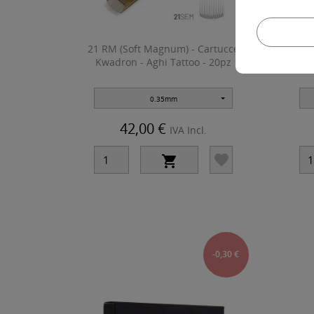
21 RM (Soft Magnum) - Cartucce
23 R
Kwadron - Aghi Tattoo - 20pz
Kw
0.35mm
42,00 €
IVA Incl.


-0,30 €