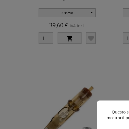
0.35mm
39,60 €
IVA Incl.


Questo si
mostrarti p