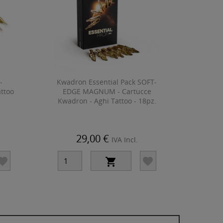
-
Kwadron Essential Pack SOFT-
ttoo
EDGE MAGNUM - Cartucce
Kwadron - Aghi Tattoo - 18pz.
29,00 €
IVA Incl.


