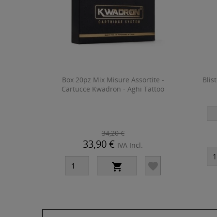
Box 20pz Mix Misure Assortite -
Blis
Cartucce Kwadron - Aghi Tattoo
34,20 €
33,90 €
IVA Incl.

