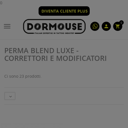
0
DIVENTA CLIENTE PLUS
0

person
shopping_cart
PERMA BLEND LUXE -
CORRETTORI E MODIFICATORI
Ci sono 23 prodotti.
