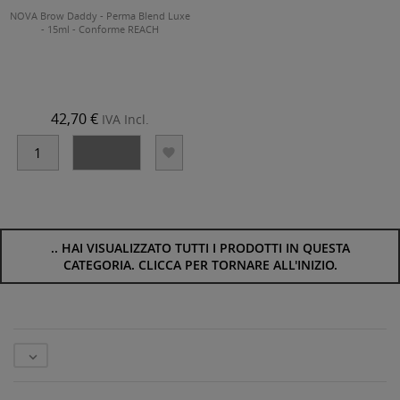
NOVA Brow Daddy - Perma Blend Luxe
- 15ml - Conforme REACH
42,70 €
IVA Incl.


..
HAI VISUALIZZATO TUTTI I PRODOTTI IN QUESTA
CATEGORIA. CLICCA PER TORNARE ALL'INIZIO.
