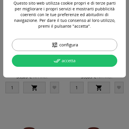
Questo sito web utilizza cookie propri e di terze parti
per migliorare i propri servizi e mostrarti pubblicità
coerenti con le tue preferenze ed abitudini di
navigazione. Per dare il tuo consenso al loro utilizzo,
premi il pulsante "accetta".
GINGER CORRECTOR - Perma Blend
LIMONCELLO CORRECTOR - Perma
tune
configura
Luxe - 15ml - Correttore PMU REACH
Blend Luxe - 15ml - Correttore PMU
REACH
done_all
accetta
39,89 €
39,89 €
IVA Incl.
IVA Incl.



