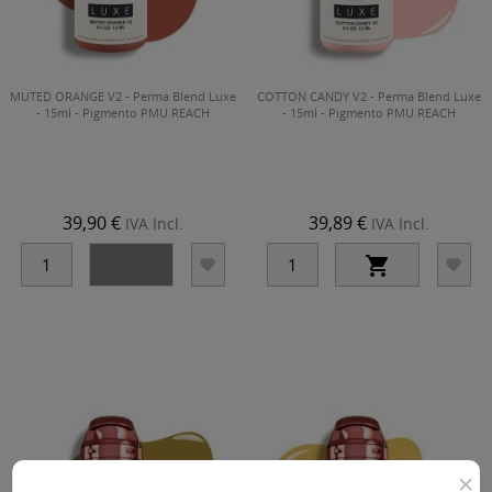
MUTED ORANGE V2 - Perma Blend Luxe
COTTON CANDY V2 - Perma Blend Luxe
- 15ml - Pigmento PMU REACH
- 15ml - Pigmento PMU REACH
39,90 €
39,89 €
IVA Incl.
IVA Incl.




×