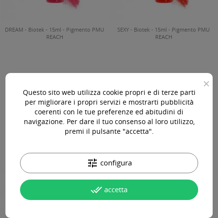
DREAM - Biotek - 15ml - Pigmento PMU
SEXY - Biotek - 15ml - Pigmento PMU
REACH
REACH
×
42,00 €
42,00 €
IVA Incl.
IVA Incl.
Questo sito web utilizza cookie propri e di terze parti
per migliorare i propri servizi e mostrarti pubblicità




coerenti con le tue preferenze ed abitudini di
navigazione. Per dare il tuo consenso al loro utilizzo,
premi il pulsante "accetta".
tune
configura
done_all
accetta