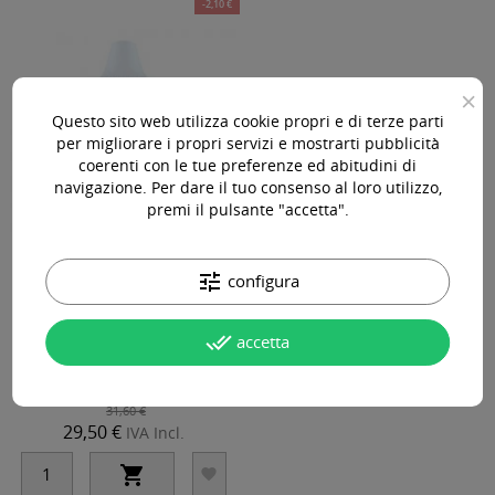
-2,10 €
×
Questo sito web utilizza cookie propri e di terze parti
per migliorare i propri servizi e mostrarti pubblicità
coerenti con le tue preferenze ed abitudini di
navigazione. Per dare il tuo consenso al loro utilizzo,
premi il pulsante "accetta".
tune
configura
RED 06 W - Artyst - 10ml - Pigmento
PMU REACH
done_all
accetta
31,60 €
29,50 €
IVA Incl.

