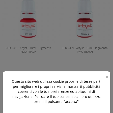
RED 03 C - Artyst - 10ml - Pigmento
RED 04 N - Artyst - 10ml - Pigmento
PMU REACH
PMU REACH
×
31,60 €
31,60 €
IVA Incl.
IVA Incl.
Questo sito web utilizza cookie propri e di terze parti


per migliorare i propri servizi e mostrarti pubblicità


coerenti con le tue preferenze ed abitudini di
navigazione. Per dare il tuo consenso al loro utilizzo,
premi il pulsante "accetta".
-2,10 €