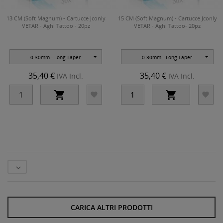
13 CM (Soft Magnum) - Cartucce Jconly
15 CM (Soft Magnum) - Cartucce Jconly
VETAR - Aghi Tattoo - 20pz
VETAR - Aghi Tattoo- 20pz
0.30mm - Long Taper
0.30mm - Long Taper
35,40 €
35,40 €
IVA Incl.
IVA Incl.





CARICA ALTRI PRODOTTI