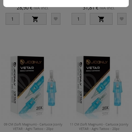
28,90 €
31,81 €
IVA Incl.
IVA Incl.




09 CM (Soft Magnum) - Cartucce Jconly
11 CM (Soft Magnum) - Cartucce Jconly
VETAR - Aghi Tattoo - 20pz
VETAR - Aghi Tattoo - 20pz