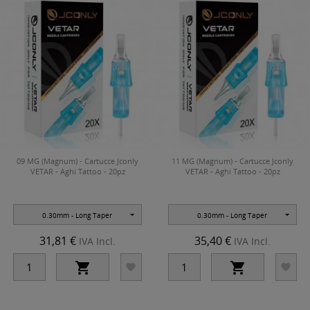
09 MG (Magnum) - Cartucce Jconly
11 MG (Magnum) - Cartucce Jconly
VETAR - Aghi Tattoo - 20pz
VETAR - Aghi Tattoo - 20pz
0.30mm - Long Taper
0.30mm - Long Taper
31,81 €
35,40 €
IVA Incl.
IVA Incl.



