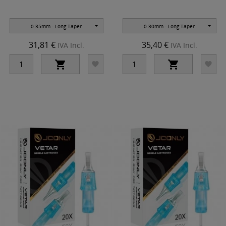
0.35mm - Long Taper
0.30mm - Long Taper
31,81 €
35,40 €
IVA Incl.
IVA Incl.



