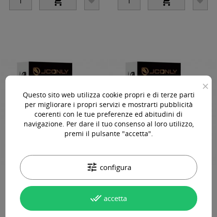




×
Questo sito web utilizza cookie propri e di terze parti
per migliorare i propri servizi e mostrarti pubblicità
coerenti con le tue preferenze ed abitudini di
navigazione. Per dare il tuo consenso al loro utilizzo,
premi il pulsante "accetta".
tune
configura
05 CM (Soft Magnum) - Cartucce Jconly
07 CM (Soft Magnum) - Cartucce Jconly
VETAR - Aghi Tattoo - 20pz
VETAR - Aghi Tattoo - 20pz
done_all
accetta
0.35mm - Long Taper
0.35mm - Long Taper