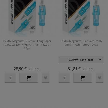
05 MG (Magnum) 0,35mm - Long Taper
07 MG (Magnum) - Cartucce Jconly
- Cartucce Jconly VETAR - Aghi Tattoo -
VETAR - Aghi Tattoo - 20pz
20pz
0.30mm - Long Taper
28,90 €
31,81 €
IVA Incl.
IVA Incl.



