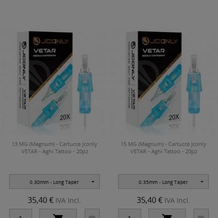
13 MG (Magnum) - Cartucce Jconly
15 MG (Magnum) - Cartucce Jconly
VETAR - Aghi Tattoo - 20pz
VETAR - Aghi Tattoo - 20pz
0.30mm - Long Taper
0.35mm - Long Taper
35,40 €
35,40 €
IVA Incl.
IVA Incl.