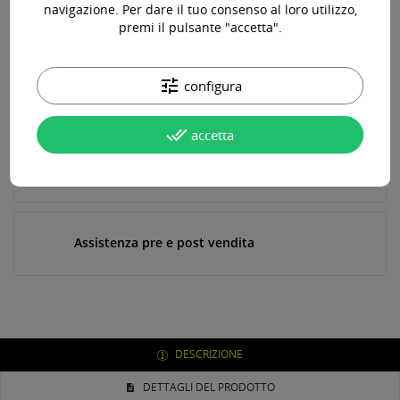
navigazione. Per dare il tuo consenso al loro utilizzo,
spedizione gratuita!
premi il pulsante "accetta".
tune
configura
Paga online, alla consegna o in comode rate
done_all
accetta
Consegna in 24-48 ore lavorative*
Assistenza pre e post vendita
DESCRIZIONE
DETTAGLI DEL PRODOTTO