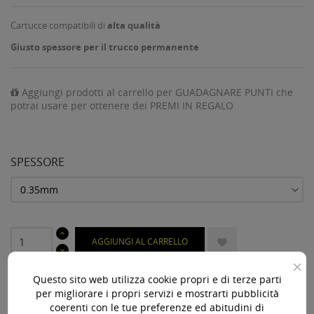
Cartucce compatibili di
alta qualità
Giusto spessore per il trucco permanente
Aggiungi prodotti al carrello per GUADAGNARE PUNTI che
potrai usare per ottenere dei PREMI IN REGALO
SPESSORE
AGGIUNGI AL CARRELLO

×
Ultimi articoli in magazzino

Questo sito web utilizza cookie propri e di terze parti
per migliorare i propri servizi e mostrarti pubblicità
coerenti con le tue preferenze ed abitudini di
Acquista 119,00 € (iva incl.) di prodotti per ottenere la