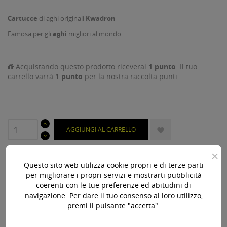
Cartucce
di aghi originali
Kwadron
Famosa per gli
aghi
migliori al mondo
Acquistando questo prodotto riceverai
1
punto
. Il tuo
carrello varrà
1
punto
per la nostra raccolta punti.
AGGIUNGI AL CARRELLO

Ultimi articoli in magazzino

×
Questo sito web utilizza cookie propri e di terze parti
per migliorare i propri servizi e mostrarti pubblicità
Acquista 119,00 € (iva incl.) di prodotti per ottenere la
coerenti con le tue preferenze ed abitudini di
spedizione gratuita!
navigazione. Per dare il tuo consenso al loro utilizzo,
premi il pulsante "accetta".