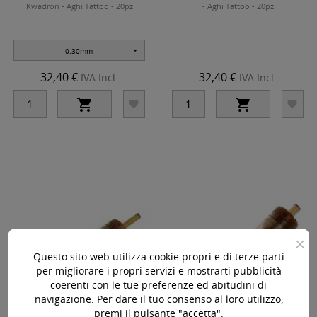
Kwadron - Aghi Tattoo - 20pz
- Aghi Tattoo - 20pz
0.30mm
32,40 €
32,40 €
IVA Incl.
IVA Incl.




×
Questo sito web utilizza cookie propri e di terze parti
per migliorare i propri servizi e mostrarti pubblicità
coerenti con le tue preferenze ed abitudini di
navigazione. Per dare il tuo consenso al loro utilizzo,
premi il pulsante "accetta".