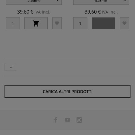
0.30mm
0.35mm
39,60 €
39,60 €
IVA Incl.
IVA Incl.





CARICA ALTRI PRODOTTI