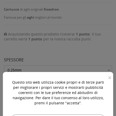
Cartucce
di aghi originali
Kwadron
Famosa per gli
aghi
migliori al mondo
Acquistando questo prodotto riceverai
1
punto
. Il tuo
carrello varrà
1
punto
per la nostra raccolta punti.
SPESSORE
×
Questo sito web utilizza cookie propri e di terze parti
per migliorare i propri servizi e mostrarti pubblicità
AGGIUNGI AL CARRELLO

coerenti con le tue preferenze ed abitudini di
navigazione. Per dare il tuo consenso al loro utilizzo,
Ultimi articoli in magazzino

premi il pulsante "accetta".
Acquista 119,00 € (iva incl.) di prodotti per ottenere la