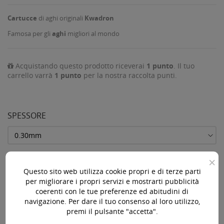
Cartucce
di aghi originali
Kwadron
Famosa per gli
aghi
migliori al mondo
Acquistando questo prodotto riceverai
1
punto
. Il tuo
carrello varrà
1
punto
per la nostra raccolta punti.
SPESSORE
×
Questo sito web utilizza cookie propri e di terze parti
AGGIUNGI AL CARRELLO

per migliorare i propri servizi e mostrarti pubblicità
coerenti con le tue preferenze ed abitudini di
Ultimi articoli in magazzino

navigazione. Per dare il tuo consenso al loro utilizzo,
premi il pulsante "accetta".
Acquista 119,00 € (iva incl.) di prodotti per ottenere la