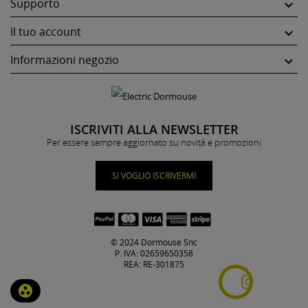
Supporto

Il tuo account

Informazioni negozio

ISCRIVITI ALLA NEWSLETTER
Per essere sempre aggiornato su novità e promozioni
SI VOGLIO ISCRIVERMI
© 2024 Dormouse Snc
P. IVA: 02659650358
REA: RE-301875
group_work