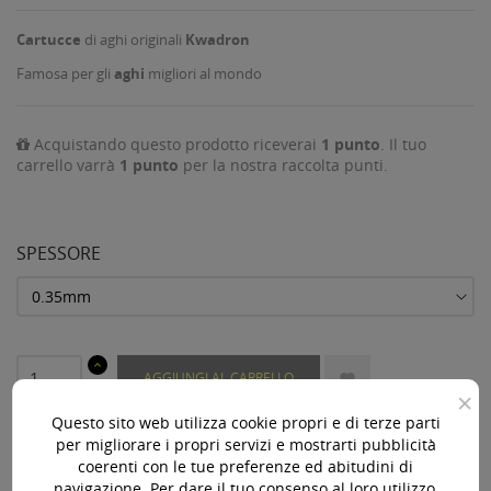
Cartucce
di aghi originali
Kwadron
Famosa per gli
aghi
migliori al mondo
Acquistando questo prodotto riceverai
1
punto
. Il tuo
carrello varrà
1
punto
per la nostra raccolta punti.
SPESSORE
AGGIUNGI AL CARRELLO

×
Questo sito web utilizza cookie propri e di terze parti
Prodotto disponibile con diverse opzioni

per migliorare i propri servizi e mostrarti pubblicità
coerenti con le tue preferenze ed abitudini di
Acquista 119,00 € (iva incl.) di prodotti per ottenere la
navigazione. Per dare il tuo consenso al loro utilizzo,