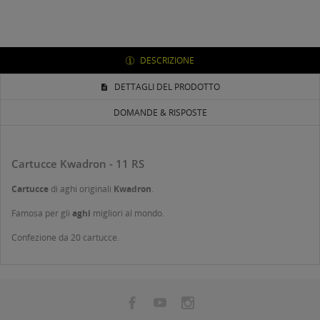
DESCRIZIONE
DETTAGLI DEL PRODOTTO
DOMANDE & RISPOSTE
Cartucce Kwadron - 11 RS
Cartucce
di aghi originali
Kwadron
.
Famosa per gli
aghi
migliori al mondo.
Confezione da 20 cartucce.