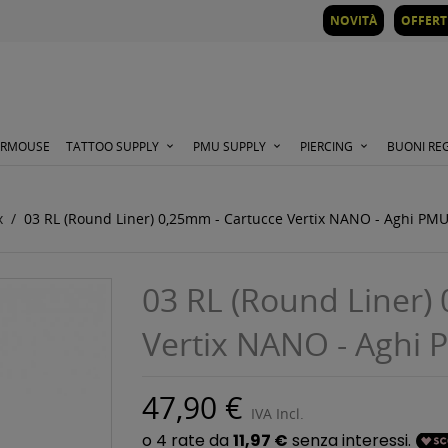
NOVITÀ
OFFERT
ORMOUSE
TATTOO SUPPLY
PMU SUPPLY
PIERCING
BUONI RE
x
03 RL (Round Liner) 0,25mm - Cartucce Vertix NANO - Aghi PMU
03 RL (Round Liner)
Vertix NANO - Aghi 
47,90 €
IVA Incl.