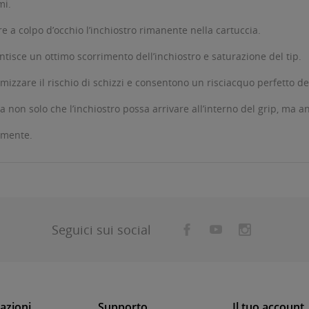
mi.
 a colpo d’occhio l’inchiostro rimanente nella cartuccia.
antisce un ottimo scorrimento dell’inchiostro e saturazione del tip.
nimizzare il rischio di schizzi e consentono un risciacquo perfetto del
n solo che l’inchiostro possa arrivare all’interno del grip, ma anc
rmente.
Seguici sui social
azioni
Supporto
Il tuo account