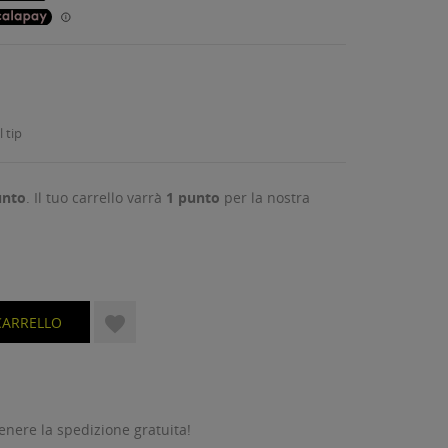
 tip
nto
. Il tuo carrello varrà
1
punto
per la nostra

CARRELLO
tenere la spedizione gratuita!