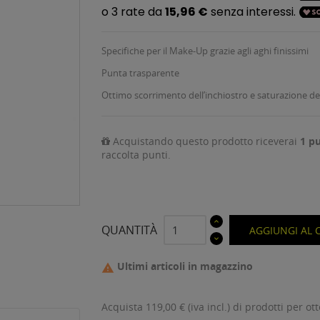
Specifiche per il Make-Up grazie agli aghi finissimi
Punta trasparente
Ottimo scorrimento dell’inchiostro e saturazione del
Acquistando questo prodotto riceverai
1
pu
raccolta punti.
QUANTITÀ
AGGIUNGI AL 
Ultimi articoli in magazzino

Acquista 119,00 € (iva incl.) di prodotti per ot