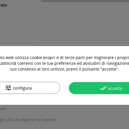
rate
to web utilizza cookie propri e di terze parti per migliorare i propri
ubblicità coerenti con le tue preferenze ed abitudini di navigazione.
tuo consenso al loro utilizzo, premi il pulsante "accetta".
tune
done_all
configura
accetta
OTTO
DOMANDE & RISPOSTE
ili!
gli USA da esperti nel settore.