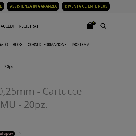
E
ASSISTENZA IN GARANZIA
DIVENTA CLIENTE PLUS
0
ACCEDI
REGISTRATI
GALO
BLOG
CORSI DI FORMAZIONE
PRO TEAM
 - 20pz.
 0,25mm - Cartucce
PMU - 20pz.