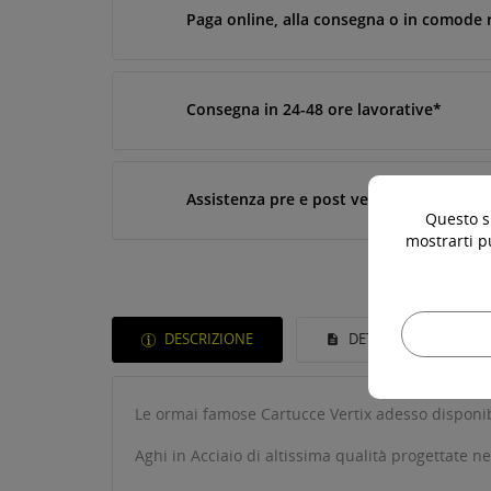
Paga online, alla consegna o in comode 
Consegna in 24-48 ore lavorative*
Assistenza pre e post vendita
Questo si
mostrarti p
DESCRIZIONE
DETTAGLI DEL PROD
Le ormai famose Cartucce Vertix adesso disponib
Aghi in Acciaio di altissima qualità progettate ne