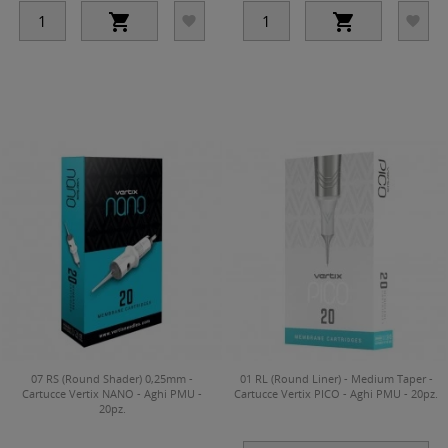




07 RS (Round Shader) 0,25mm -
01 RL (Round Liner) - Medium Taper -
Cartucce Vertix NANO - Aghi PMU -
Cartucce Vertix PICO - Aghi PMU - 20pz.
20pz.