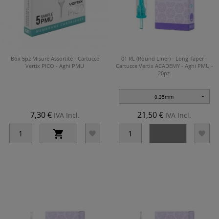
Box 5pz Misure Assortite - Cartucce
01 RL (Round Liner) - Long Taper -
Vertix PICO - Aghi PMU
Cartucce Vertix ACADEMY - Aghi PMU -
20pz.
0.35mm
7,30 €
21,50 €
IVA Incl.
IVA Incl.



