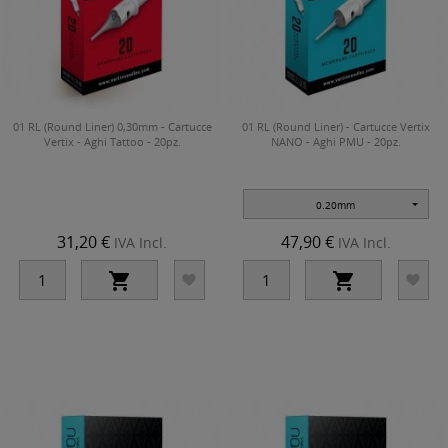
01 RL (Round Liner) 0,30mm - Cartucce
01 RL (Round Liner) - Cartucce Vertix
Vertix - Aghi Tattoo - 20pz.
NANO - Aghi PMU - 20pz.
0.20mm
31,20 €
47,90 €
IVA Incl.
IVA Incl.



