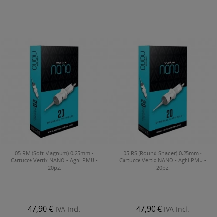
05 RM (Soft Magnum) 0,25mm -
05 RS (Round Shader) 0,25mm -
Cartucce Vertix NANO - Aghi PMU -
Cartucce Vertix NANO - Aghi PMU -
20pz.
20pz.
47,90 €
47,90 €
IVA Incl.
IVA Incl.