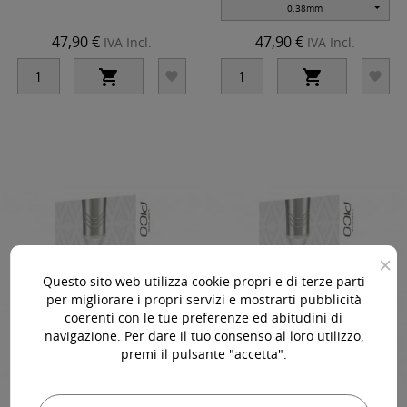
0.38mm
47,90 €
47,90 €
IVA Incl.
IVA Incl.




×
Questo sito web utilizza cookie propri e di terze parti
per migliorare i propri servizi e mostrarti pubblicità
coerenti con le tue preferenze ed abitudini di
navigazione. Per dare il tuo consenso al loro utilizzo,
premi il pulsante "accetta".
03 RL (Round Liner) - Long Taper -
03 FL (Flat) 0,25mm - Long Taper -