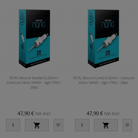
03 RS (Round Shader) 0,25mm -
05 RL (Round Liner) 0,25mm - Cartucce
Cartucce Vertix NANO - Aghi PMU -
Vertix NANO - Aghi PMU - 20pz.
20pz.
47,90 €
47,90 €
IVA Incl.
IVA Incl.



