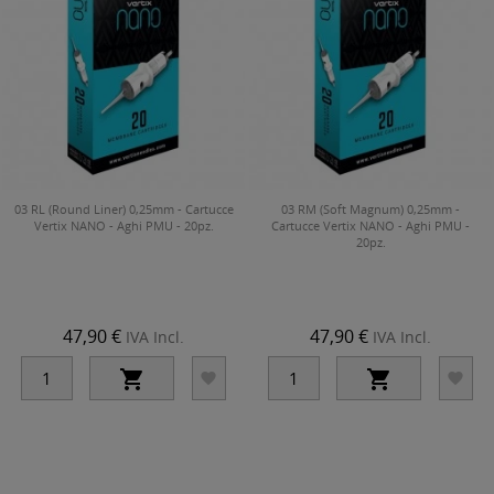
03 RL (Round Liner) 0,25mm - Cartucce
03 RM (Soft Magnum) 0,25mm -
Vertix NANO - Aghi PMU - 20pz.
Cartucce Vertix NANO - Aghi PMU -
20pz.
47,90 €
47,90 €
IVA Incl.
IVA Incl.



