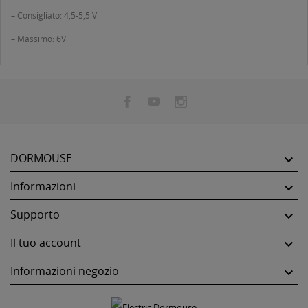
– Consigliato: 4,5-5,5 V
– Massimo: 6V
DORMOUSE

Informazioni

Supporto

Il tuo account

Informazioni negozio
