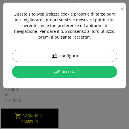
valida solamente se
, al
×
termine dei primi 12 mesi di
Questo sito web utilizza cookie propri e di terze parti
utilizzo,
viene effettuata
per migliorare i propri servizi e mostrarti pubblicità
la
Manutenzione Ordinaria
coerenti con le tue preferenze ed abitudini di
presso Dormouse
.
navigazione. Per dare il tuo consenso al loro utilizzo,
premi il pulsante "accetta".
12 Mesi Aggiuntivi di Garanzia
a soli 59,00 €.
tune
configura
Macchinetta
DORSAFE
done_all
accetta
Totale
192,00 €
+
59,00 €
=
251,00 €

AGGIUNGI AL
CARRELLO