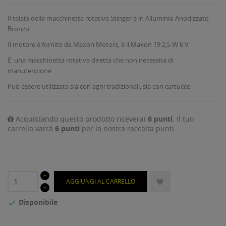
Il telaio della macchinetta rotative Stinger è in Alluminio Anodizzato
Bronzo
Il motore è fornito da Maxon Motors, è il Maxon 19 2,5 W 6 V
E' una macchinetta rotativa diretta che non necessita di
manutenzione
Può essere utilizzata sia con aghi tradizionali, sia con cartucce
Acquistando questo prodotto riceverai
6
punti
. Il tuo
carrello varrà
6
punti
per la nostra raccolta punti.
AGGIUNGI AL CARRELLO

Disponibile
