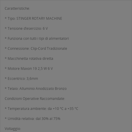
Caratteristiche:
* Tipo: STINGER ROTARY MACHINE
* Tensione d’esercizio: 6 V
* Funziona con tutti i tipi di alimentatori
* Connessione: Clip-Cord Tradizionale
* Macchinetta rotativa diretta
* Motore Maxon 19 2,5 W 6 V
* Eccentrico: 3,6mm
* Telaio: Alluminio Anodizzato Bronzo
Condizioni Operative Raccomandate:
* Temperatura ambiente: da +10 °C a +35 °C
* Umidità relativa: dal 30% al 75%
Voltaggio: