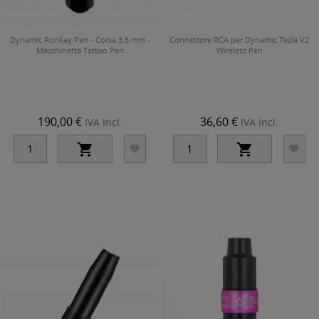
Dynamic Ronkay Pen - Corsa 3.5 mm -
Connettore RCA per Dynamic Tezla V2
Macchinetta Tattoo Pen
Wireless Pen
190,00 €
36,60 €
IVA Incl.
IVA Incl.



