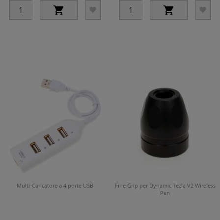




Multi-Caricatore a 4 porte USB
Fine Grip per Dynamic Tezla V2 Wireless
Pen