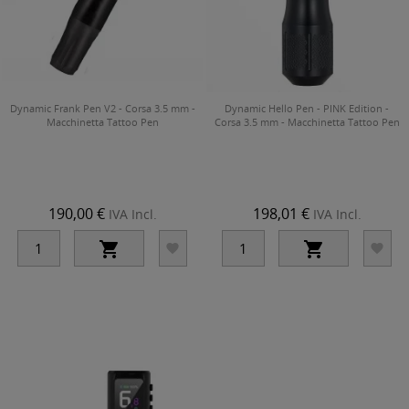
Dynamic Frank Pen V2 - Corsa 3.5 mm -
Dynamic Hello Pen - PINK Edition -
Macchinetta Tattoo Pen
Corsa 3.5 mm - Macchinetta Tattoo Pen
190,00 €
198,01 €
IVA Incl.
IVA Incl.



