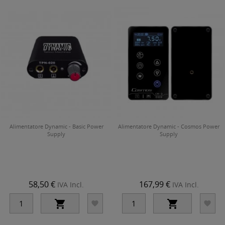
Alimentatore Dynamic - Basic Power
Alimentatore Dynamic - Cosmos Power
Supply
Supply
58,50 €
167,99 €
IVA Incl.
IVA Incl.



