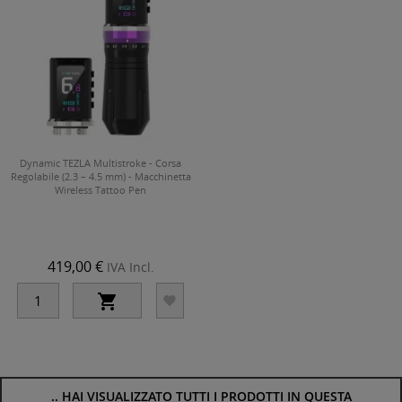
Dynamic TEZLA Multistroke - Corsa
Regolabile (2.3 – 4.5 mm) - Macchinetta
Wireless Tattoo Pen
419,00 €
IVA Incl.


..
HAI VISUALIZZATO TUTTI I PRODOTTI IN QUESTA