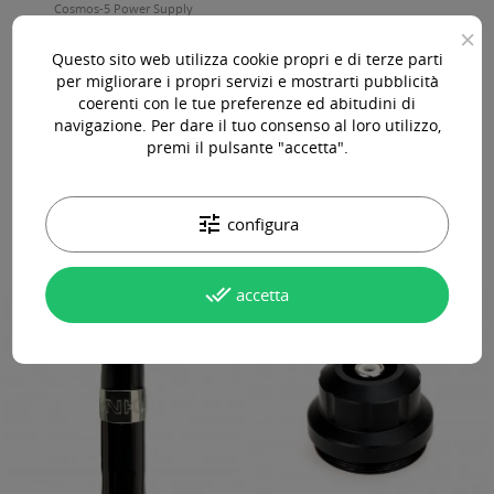
Cosmos-5 Power Supply
×
Questo sito web utilizza cookie propri e di terze parti
per migliorare i propri servizi e mostrarti pubblicità
coerenti con le tue preferenze ed abitudini di
225,00 €
192,00 €
IVA Incl.
IVA Incl.
navigazione. Per dare il tuo consenso al loro utilizzo,
premi il pulsante "accetta".




tune
configura
done_all
accetta