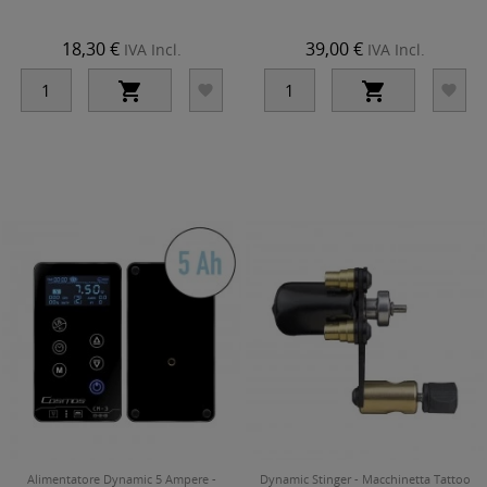
18,30 €
39,00 €
IVA Incl.
IVA Incl.




Alimentatore Dynamic 5 Ampere -
Dynamic Stinger - Macchinetta Tattoo