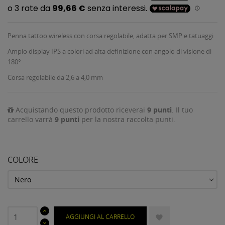
Penna tattoo wireless con corsa regolabile, adatta per SMP e tatuaggi
Ampio display IPS a colori ad alta definizione con angolo di visione di
180°
Corsa regolabile da 2,6 a 4,0 mm
Acquistando questo prodotto riceverai
9
punti
. Il tuo
carrello varrà
9
punti
per la nostra raccolta punti.
COLORE
AGGIUNGI AL CARRELLO
