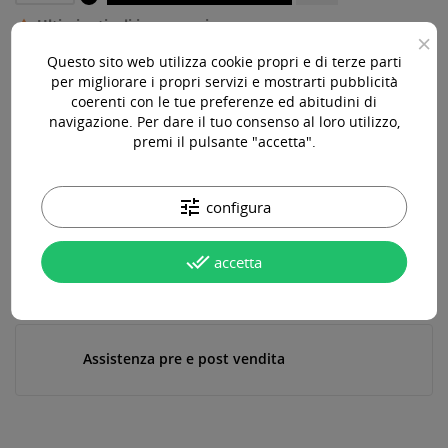
Ultimi articoli in magazzino

×
Questo sito web utilizza cookie propri e di terze parti
Acquista 119,00 € (iva incl.) di prodotti per ottenere la
per migliorare i propri servizi e mostrarti pubblicità
spedizione gratuita!
coerenti con le tue preferenze ed abitudini di
navigazione. Per dare il tuo consenso al loro utilizzo,
premi il pulsante "accetta".
Paga online, alla consegna o in comode rate
tune
configura
done_all
accetta
Consegna in 24-48 ore lavorative*
Assistenza pre e post vendita