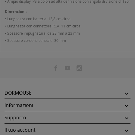
• Ampio display IPS a colori ad alta definizione con angolo di visione di 180°
Dimensioni:
• Lunghezza con batteria: 13,8 cm circa
• Lunghezza con connettore RCA: 11 cm circa
• Spessore impugnatura: da 28 mm a 23 mm
• Spessore cordone centrale: 30 mm
DORMOUSE

Informazioni

Supporto

Il tuo account
