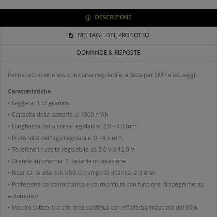
DESCRIZIONE
DETTAGLI DEL PRODOTTO
DOMANDE & RISPOSTE
Penna tattoo wireless con corsa regolabile, adatta per SMP e tatuaggi.
Caratteristiche
:
• Leggera: 152 grammi
• Capacità della batteria di 1800 mAh
• Lunghezza della corsa regolabile: 2,6 - 4,0 mm
• Profondità dell'ago regolabile: 0 - 4,5 mm
• Tensione in uscita regolabile da 5,0 V a 12,0 V
• Grande autonomia: 2 batterie in dotazione
• Ricarica rapida con USB-C (tempo di ricarica: 2-3 ore)
• Protezione da sovraccarico e cortocircuito con funzione di spegnimento
automatico
• Motore svizzero a corrente continua con efficienza massima del 95%