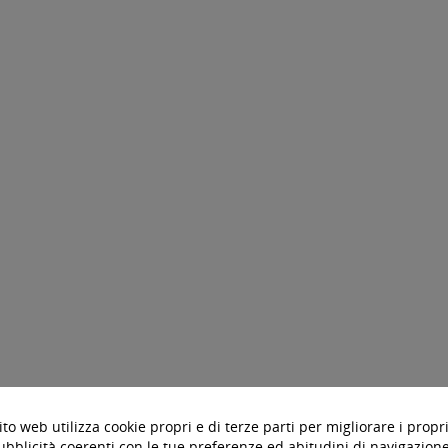
to web utilizza cookie propri e di terze parti per migliorare i propri
ubblicità coerenti con le tue preferenze ed abitudini di navigazione.