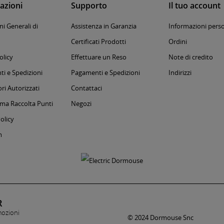
azioni
Supporto
Il tuo account
i Generali di
Assistenza in Garanzia
Informazioni perso
Certificati Prodotti
Ordini
olicy
Effettuare un Reso
Note di credito
i e Spedizioni
Pagamenti e Spedizioni
Indirizzi
ri Autorizzati
Contattaci
a Raccolta Punti
Negozi
olicy
m
R
mozioni
© 2024 Dormouse Snc