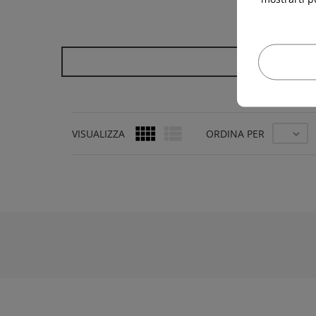
..
HAI VISUALI


VISUALIZZA
ORDINA PER
