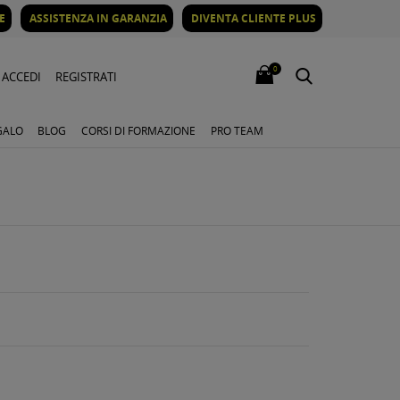
E
ASSISTENZA IN GARANZIA
DIVENTA CLIENTE PLUS
0
ACCEDI
REGISTRATI
GALO
BLOG
CORSI DI FORMAZIONE
PRO TEAM