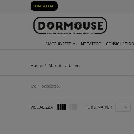
0
CONTATTACI
MACCHINETTE
KIT TATTOO
CONSIGLIATI D
Home
Marchi
bronc
C'è 1 prodotto.


VISUALIZZA
ORDINA PER
