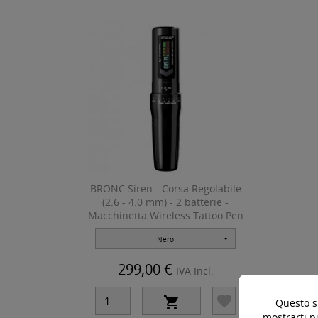
BRONC Siren - Corsa Regolabile
(2.6 - 4.0 mm) - 2 batterie -
Macchinetta Wireless Tattoo Pen
Nero
299,00 €
IVA Incl.


Questo si
mostrarti p