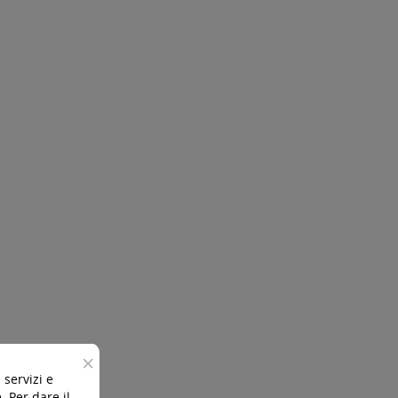
×
 servizi e
 Per dare il