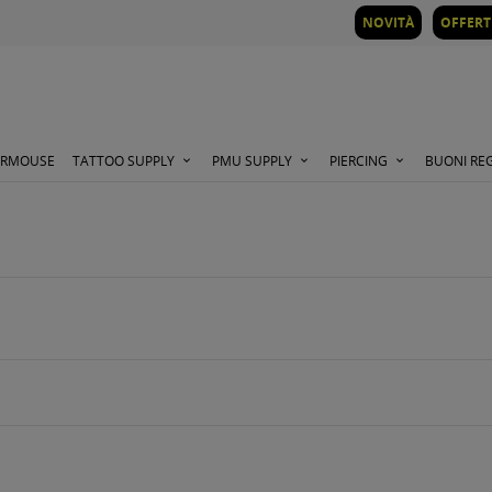
NOVITÀ
OFFERT
ORMOUSE
TATTOO SUPPLY
PMU SUPPLY
PIERCING
BUONI RE