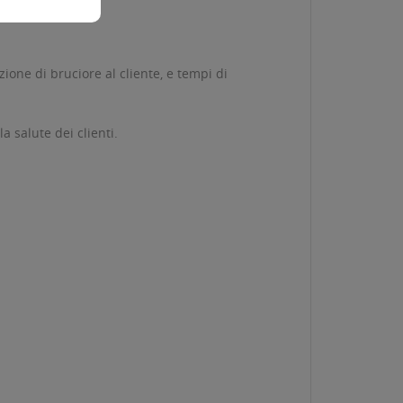
one di bruciore al cliente, e tempi di
a salute dei clienti.