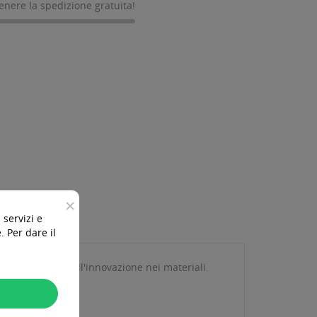
tenere la spedizione gratuita!
×
 servizi e
 Per dare il
odotti Panthera all'innovazione nei materiali.