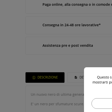
Paga online, alla consegna o in comode 
Consegna in 24-48 ore lavorative*
Assistenza pre e post vendita
Questo si
DESCRIZIONE
DETTAGLI DEL PROD
mostrarti p
Un nuovo nero di ultima generazione, che sfrutta 
E' un nero per sfumature scure.