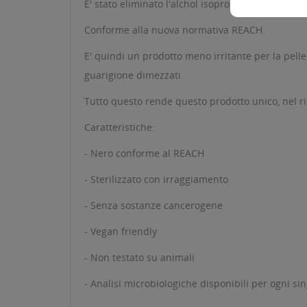
E' stato eliminato l'alchol isopropilico e tutti i co
Conforme alla nuova normativa REACH.
E' quindi un prodotto meno irritante per la pell
guarigione dimezzati.
Tutto questo rende questo prodotto unico, nel ris
Caratteristiche:
- Nero conforme al REACH
- Sterilizzato con irraggiamento
- Senza sostanze cancerogene
- Vegan friendly
- Non testato su animali
- Analisi microbiologiche disponibili per ogni sin