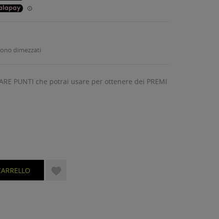
 sono dimezzati
ARE PUNTI che potrai usare per ottenere dei PREMI

CARRELLO