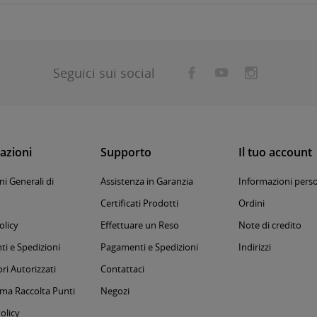
Seguici sui social
azioni
Supporto
Il tuo account
i Generali di
Assistenza in Garanzia
Informazioni perso
Certificati Prodotti
Ordini
olicy
Effettuare un Reso
Note di credito
i e Spedizioni
Pagamenti e Spedizioni
Indirizzi
ri Autorizzati
Contattaci
a Raccolta Punti
Negozi
olicy