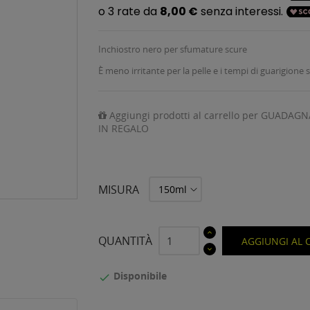
Inchiostro nero per sfumature scure
È meno irritante per la pelle e i tempi di guarigione
Aggiungi prodotti al carrello per GUADAGN
IN REGALO
MISURA
QUANTITÀ
AGGIUNGI AL 
Disponibile
