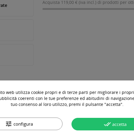
Acquista 119,00 € (iva incl.) di prodotti per ot
rate
to web utilizza cookie propri e di terze parti per migliorare i propri
OTTO
DOMANDE & RISPOSTE
ubblicità coerenti con le tue preferenze ed abitudini di navigazione.
tuo consenso al loro utilizzo, premi il pulsante "accetta".
la ricerca fatta negli ultimi mesi e che unisce la tradizione dei pr
tune
done_all
configura
accetta