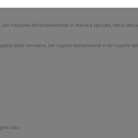
nservanti.
e, con riduzione dell'arrossamento in maniera spiccata, meno sensazi
petto delle normative, nel rispetto dell'ambiente e nel rispetto dell
golo lotto