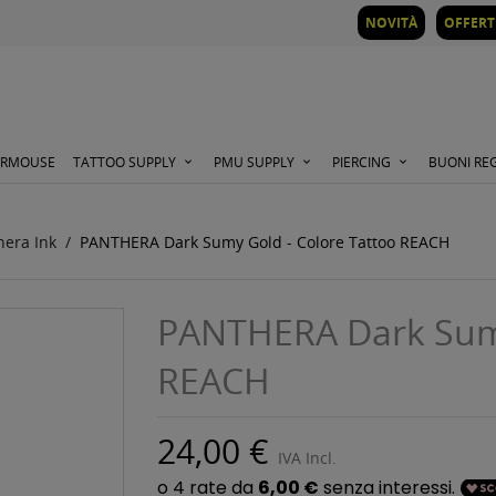
NOVITÀ
OFFERT
ORMOUSE
TATTOO SUPPLY
PMU SUPPLY
PIERCING
BUONI RE
hera Ink
PANTHERA Dark Sumy Gold - Colore Tattoo REACH
PANTHERA Dark Sumy
REACH
24,00 €
IVA Incl.