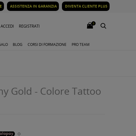
E
ASSISTENZA IN GARANZIA
DIVENTA CLIENTE PLUS
0
ACCEDI
REGISTRATI
GALO
BLOG
CORSI DI FORMAZIONE
PRO TEAM
 Gold - Colore Tattoo