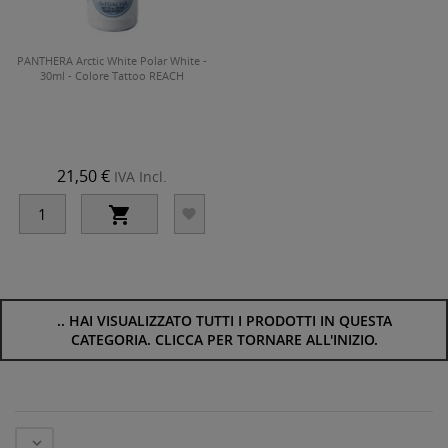
PANTHERA Arctic White Polar White -
30ml - Colore Tattoo REACH
21,50 €
IVA Incl.


..
HAI VISUALIZZATO TUTTI I PRODOTTI IN QUESTA
CATEGORIA. CLICCA PER TORNARE ALL'INIZIO.
