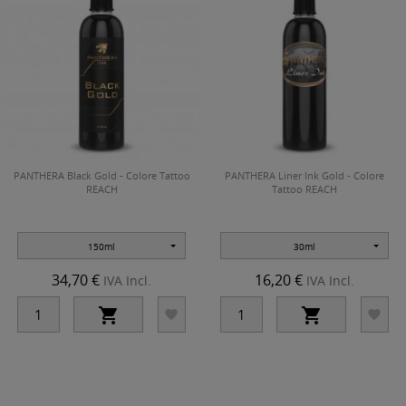
PANTHERA Black Gold - Colore Tattoo
PANTHERA Liner Ink Gold - Colore
REACH
Tattoo REACH
150ml
30ml
34,70 €
16,20 €
IVA Incl.
IVA Incl.



