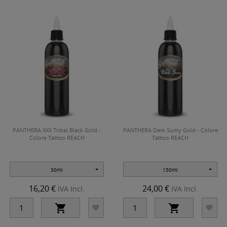
PANTHERA XXX Tribal Black Gold -
PANTHERA Dark Sumy Gold - Colore
Colore Tattoo REACH
Tattoo REACH
30ml
150ml
16,20 €
24,00 €
IVA Incl.
IVA Incl.



