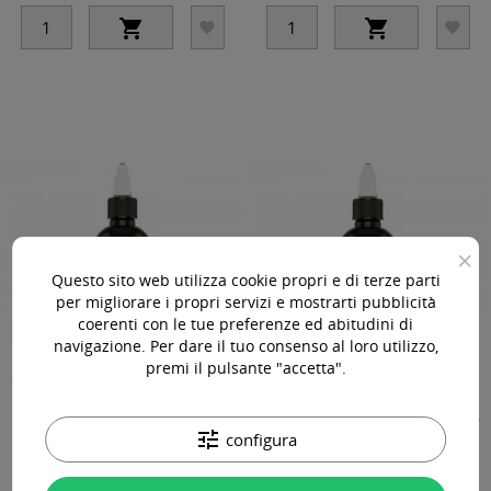




×
Questo sito web utilizza cookie propri e di terze parti
per migliorare i propri servizi e mostrarti pubblicità
coerenti con le tue preferenze ed abitudini di
navigazione. Per dare il tuo consenso al loro utilizzo,
premi il pulsante "accetta".
PANTHERA Finish - Ralf Nonnweiler -
PANTHERA Blending - Ralf Nonnweiler -
tune
150ml - Colore Tattoo REACH
150ml - Colore Tattoo REACH
configura