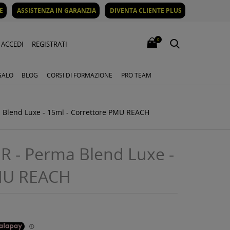
E
ASSISTENZA IN GARANZIA
DIVENTA CLIENTE PLUS
0
ACCEDI
REGISTRATI
GALO
BLOG
CORSI DI FORMAZIONE
PRO TEAM
Blend Luxe - 15ml - Correttore PMU REACH
- Perma Blend Luxe -
PMU REACH