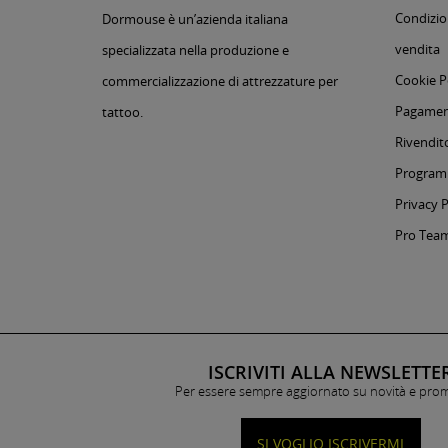
Condizion
Dormouse è un’azienda italiana
vendita
specializzata nella produzione e
Cookie P
commercializzazione di attrezzature per
Pagament
tattoo.
Rivendito
Programm
Privacy P
Pro Tea
ISCRIVITI ALLA NEWSLETTE
Per essere sempre aggiornato su novità e pro
SI VOGLIO ISCRIVERMI