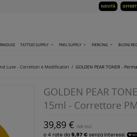
NOVITÀ
OFFERT
ORMOUSE
TATTOO SUPPLY
PMU SUPPLY
PIERCING
BUONI RE
d Luxe - Correttori e Modificatori
GOLDEN PEAR TONER - Perma 
GOLDEN PEAR TONER 
15ml - Correttore 
39,89 €
IVA Incl.