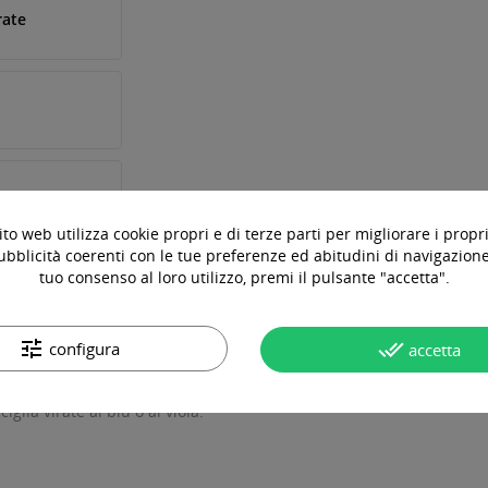
rate
to web utilizza cookie propri e di terze parti per migliorare i propri
ubblicità coerenti con le tue preferenze ed abitudini di navigazione.
tuo consenso al loro utilizzo, premi il pulsante "accetta".
OTTO
DOMANDE & RISPOSTE
tune
done_all
configura
accetta
glia virate al blu o al viola.