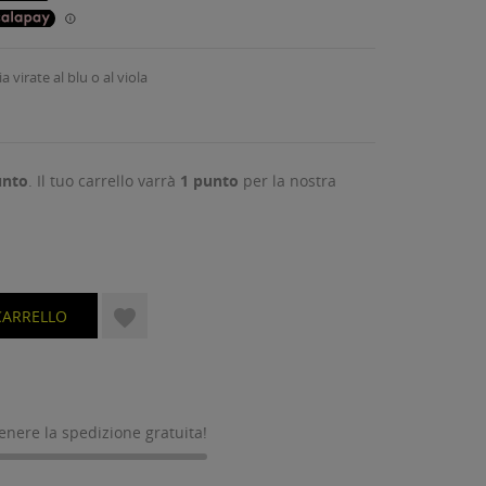
 virate al blu o al viola
nto
. Il tuo carrello varrà
1
punto
per la nostra

CARRELLO
tenere la spedizione gratuita!