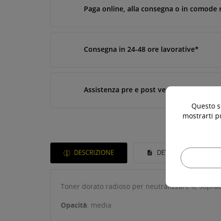
Paga online, alla consegna o in comode 
Consegna in 24-48 ore lavorative*
Assistenza pre e post vendita
Questo si
mostrarti p
DESCRIZIONE
DETTAGLI DEL PROD
Toner dorato radioso per neutralizzare le sopracci
Opacità
: media