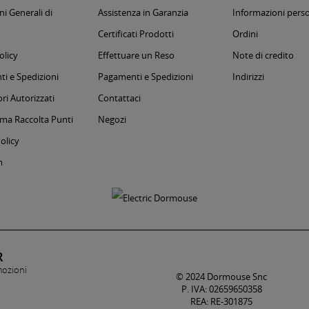
i Generali di
Assistenza in Garanzia
Informazioni perso
Certificati Prodotti
Ordini
olicy
Effettuare un Reso
Note di credito
i e Spedizioni
Pagamenti e Spedizioni
Indirizzi
ri Autorizzati
Contattaci
a Raccolta Punti
Negozi
olicy
m
R
mozioni
© 2024 Dormouse Snc
P. IVA: 02659650358
REA: RE-301875