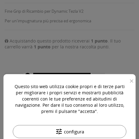
Fine Grip di Ricambio per Dynamic Tezla V2
Per un'impugnatura più precisa ed ergonomica
Acquistando questo prodotto riceverai
1
punto
. Il tuo
carrello varrà
1
punto
per la nostra raccolta punti.
×
AGGIUNGI AL CARRELLO

Questo sito web utilizza cookie propri e di terze parti
Disponibile

per migliorare i propri servizi e mostrarti pubblicità
coerenti con le tue preferenze ed abitudini di
navigazione. Per dare il tuo consenso al loro utilizzo,
Acquista 119,00 € (iva incl.) di prodotti per ottenere la
premi il pulsante "accetta".
spedizione gratuita!
tune
configura