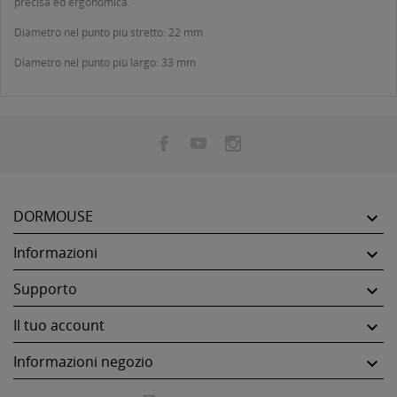
precisa ed ergonomica.
Diametro nel punto più stretto: 22 mm
Diametro nel punto più largo: 33 mm
DORMOUSE

Informazioni

Supporto

Il tuo account

Informazioni negozio
