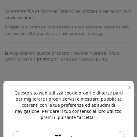
Connettore RCA per Dynamic Tezla V2 per utilizzare la penna con cavo
ed alimentatore
Si aggancia al posto del corpo batteria e può essere collegata tramite
connessione RCA a qualsiasi alimentatore per tatuaggi
Acquistando questo prodotto riceverai
1
punto
. Il tuo
carrello varrà
1
punto
per la nostra raccolta punti.
×
AGGIUNGI AL CARRELLO

Questo sito web utilizza cookie propri e di terze parti
per migliorare i propri servizi e mostrarti pubblicità
Ultimi articoli in magazzino

coerenti con le tue preferenze ed abitudini di
navigazione. Per dare il tuo consenso al loro utilizzo,
premi il pulsante "accetta".
Acquista 119,00 € (iva incl.) di prodotti per ottenere la
spedizione gratuita!