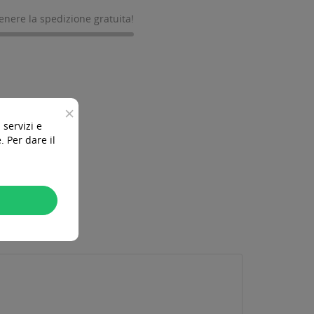
tenere la spedizione gratuita!
×
 servizi e
 Per dare il