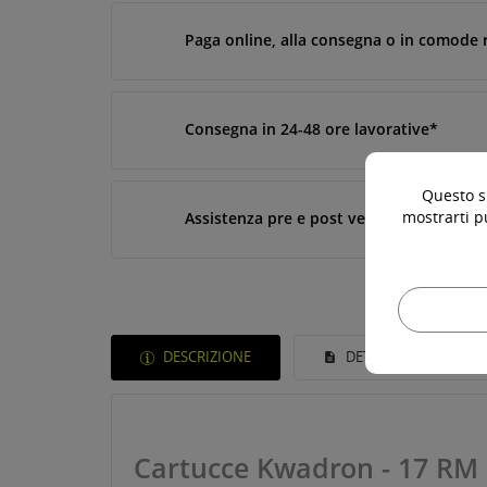
Paga online, alla consegna o in comode 
Consegna in 24-48 ore lavorative*
Questo si
mostrarti p
Assistenza pre e post vendita
DESCRIZIONE
DETTAGLI DEL PROD
Cartucce Kwadron - 17 RM