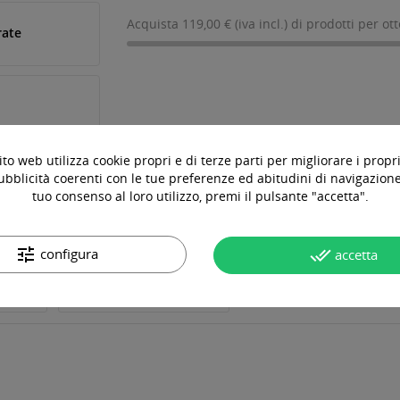
Acquista 119,00 € (iva incl.) di prodotti per ot
rate
to web utilizza cookie propri e di terze parti per migliorare i propri
ubblicità coerenti con le tue preferenze ed abitudini di navigazione.
tuo consenso al loro utilizzo, premi il pulsante "accetta".
tune
done_all
configura
accetta
OTTO
DOMANDE & RISPOSTE