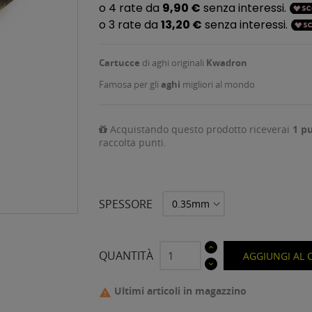
Cartucce
di aghi originali
Kwadron
Famosa per gli
aghi
migliori al mondo
Acquistando questo prodotto riceverai
1
pu
raccolta punti.
SPESSORE
QUANTITÀ
AGGIUNGI AL 
Ultimi articoli in magazzino
