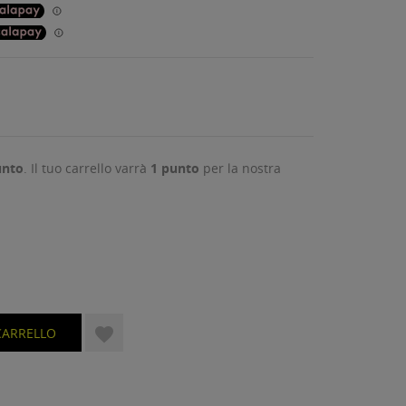
nto
. Il tuo carrello varrà
1
punto
per la nostra

CARRELLO