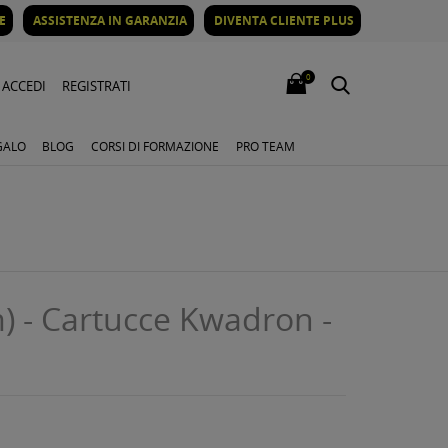
E
ASSISTENZA IN GARANZIA
DIVENTA CLIENTE PLUS
0
ACCEDI
REGISTRATI
GALO
BLOG
CORSI DI FORMAZIONE
PRO TEAM
 - Cartucce Kwadron -