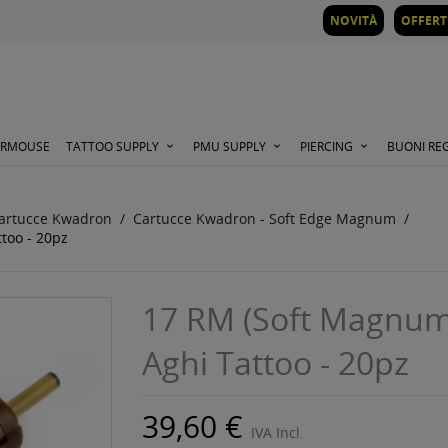
NOVITÀ
OFFERT
ORMOUSE
TATTOO SUPPLY
PMU SUPPLY
PIERCING
BUONI RE
artucce Kwadron
Cartucce Kwadron - Soft Edge Magnum
too - 20pz
17 RM (Soft Magnum)
Aghi Tattoo - 20pz
39,60 €
IVA Incl.