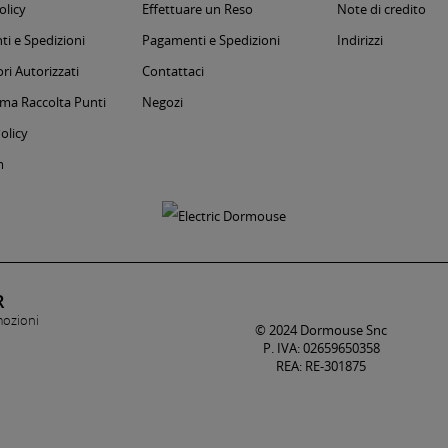
olicy
Effettuare un Reso
Note di credito
i e Spedizioni
Pagamenti e Spedizioni
Indirizzi
ri Autorizzati
Contattaci
a Raccolta Punti
Negozi
olicy
m
R
mozioni
© 2024 Dormouse Snc
P. IVA: 02659650358
REA: RE-301875